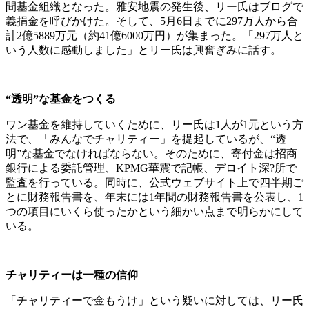
間基金組織となった。雅安地震の発生後、リー氏はブログで
義捐金を呼びかけた。そして、5月6日までに297万人から合
計2億5889万元（約41億6000万円）が集まった。「297万人と
いう人数に感動しました」とリー氏は興奮ぎみに話す。
“透明”な基金をつくる
ワン基金を維持していくために、リー氏は1人が1元という方
法で、「みんなでチャリティー」を提起しているが、“透
明”な基金でなければならない。そのために、寄付金は招商
銀行による委託管理、KPMG華震で記帳、デロイト深?所で
監査を行っている。同時に、公式ウェブサイト上で四半期ご
とに財務報告書を、年末には1年間の財務報告書を公表し、1
つの項目にいくら使ったかという細かい点まで明らかにして
いる。
チャリティーは一種の信仰
「チャリティーで金もうけ」という疑いに対しては、リー氏