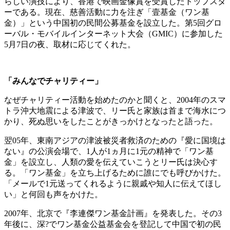
らしい演技により、香港で映画金像賞を受賞したトップスタ
ーである。現在、慈善活動に力を注ぎ「壹基金（ワン基
金）」という中国初の民間公募基金を設立した。第5回グロ
ーバル・モバイルインターネット大会（GMIC）に参加した
5月7日の夜、取材に応じてくれた。
「みんなでチャリティー」
なぜチャリティー活動を始めたのかと聞くと、2004年のスマ
トラ沖大地震による津波で、リー氏と家族は首まで海水につ
かり、死ぬ思いをしたことがきっかけとなったと語った。
翌05年、東南アジアの津波被災者救済のための『愛に国境は
ない』の公演会場で、1人が1ヵ月に1元の精神で「ワン基
金」を設立し、人類の愛を伝えていこうとリー氏は決心す
る。「ワン基金」を立ち上げるために誰にでも呼びかけた。
「メールで1元送ってくれるように親戚や知人に伝えてほし
い」と何回も声をかけた。
2007年、北京で『李連傑ワン基金計画』を発表した。その3
年後に、深?でワン基金公益基金会を登記して中国で初の民