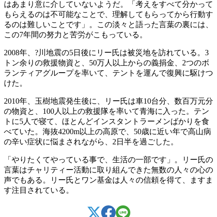
はあまり意に介していないようだ。「考えをすべて分かって
もらえるのは不可能なことで、理解してもらってから行動す
るのは難しいことです」。この淡々と語った言葉の裏には、
この7年間の努力と苦労がこもっている。
2008年、?川地震の5日後にリー氏は被災地を訪れている。3
トン余りの救援物資と、50万人以上からの義捐金、2つのボ
ランティアグループを率いて、テントを運んで復興に駆けつ
けた。
2010年、玉樹地震発生後に、リー氏は車10台分、数百万元分
の物資と、100人以上の救援隊を率いて青海に入った。テン
トに5人で寝て、ほとんどインスタントラーメンばかりを食
べていた。海抜4200m以上の高原で、50歳に近い年で高山病
の辛い症状に悩まされながら、2日半を過ごした。
「やりたくてやっている事で、生活の一部です」。リー氏の
言葉はチャリティー活動に取り組んできた無数の人々の心の
声でもある。リー氏とワン基金は人々の信頼を得て、ますま
す注目されている。