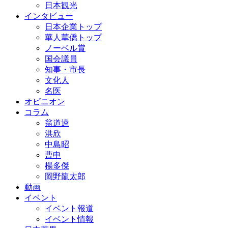
日本観光
インタビュー
日本企業トップ
華人華僑トップ
ノーベル賞
国会議員
知事・市長
文化人
名医
オピニオン
コラム
翁道逵
洪欣
中島昭
曹申
楊多傑
岡野龍太郎
動画
イベント
イベント報道
イベント情報