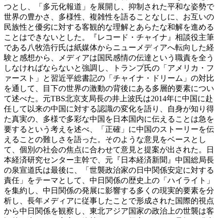
つとし、「多元化報道」を展開し、抑制された平和な姿勢で
世界の豊かさ、多様性、複雑性を語ることなしに、お互いの
民族性と優劣に対する客観的な理解とあらたな和解を進める
ことはできないとした。『レコード・チャイナ』相談役主筆
である八牧浩行氏は紙媒体からニューメディアへ転向した経
験と感想から、メディアは国民感情の伝達という職責を全う
しなければならないと強調し、トランプ氏の「アメリカ・フ
ァースト」と習近平総書記の「チャイナ・ドリーム」の対比
を通して、目下の世界の激動の背後にある多層的要素につい
て述べた。元TBS北京支局長の井上波氏は2014年に中国に赴
任して以来の中国に対する認識の変化を語り、自身が知り得
た真実の、多様で多彩な中国を日本国内に伝えることは急を
要するという考えを述べ、「正確」に中国のストーリーを伝
えることの難しさを語った。そのような意見をベースとし
て、個別の社会の焦点に合わせて意見と提案が出された。日
本経済研究センター主幹で、元『日本経済新聞』中国総局長
の泉宣道氏は最後に、「世襲政治家の日中関係安定に対する
責任」をテーマとして、中日関係の歴史上の「ハイライト」
を集約し、中日関係の発展に影響する多くの現実的要素を分
析し、長年メディアに従事したことで形成された国際的視点
から中日関係を観察し、東北アジア国家の政治上の世襲は客