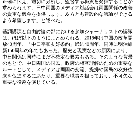
正確に伝え、適切に分析し、監督する職責を発揮することが
求められます。日中両国のメディア対話会は両国関係の改善
の貴重な機会を提供します。双方とも建設的な議論ができる
よう希望します」と述べた。
基調講演と自由討論の部における参加ジャーナリストの認識
は、ほぼ以下のようにまとめられる。2018年は中国の改革開
放40周年、「中日平和友好条約」締結40周年、同時に明治維
新150周年の年でもあった。歴史と現実などの原因により、
中日関係は同時にまだ不確定な要素もある。そのような背景
のもとで、中日両国の国民、政府の相互理解のための重要な
ルートとして、メディアは両国の交流、提携や国民の友好往
来を促進するにあたり、重要な職責を担っており、不可欠な
重要な役割を演じている。