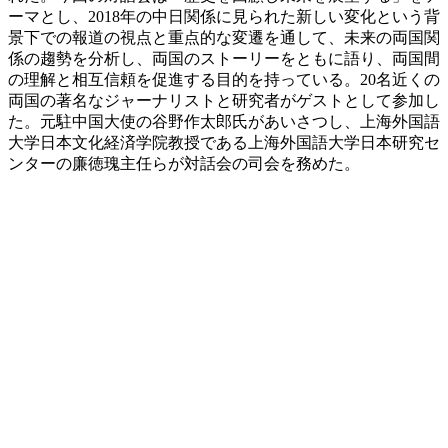
ーマとし、2018年の中日関係に見られた新しい変化という背
景下での報道の視点と重点的な変遷を通して、未来の両国関
係の趨勢を分析し、両国のストーリーをともに語り、両国間
の理解と相互信頼を促進する目的を持っている。20名近くの
両国の著名なジャーナリストと研究者がゲストとして参加し
た。元駐中国大使の谷野作太郎氏があいさつし、上海外国語
大学日本文化経済学院教授である上海外国語大学日本研究セ
ンターの廉徳瑰主任らが対話会の司会を務めた。