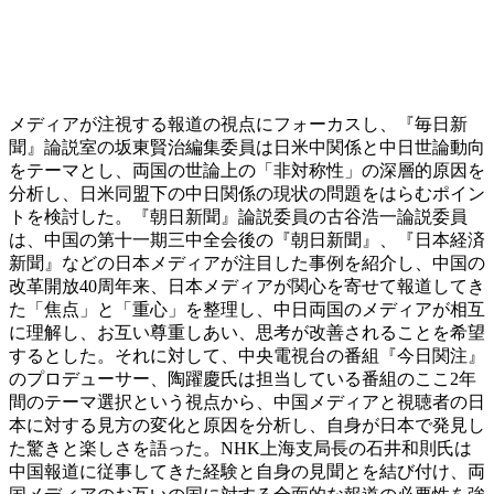
メディアが注視する報道の視点にフォーカスし、『毎日新
聞』論説室の坂東賢治編集委員は日米中関係と中日世論動向
をテーマとし、両国の世論上の「非対称性」の深層的原因を
分析し、日米同盟下の中日関係の現状の問題をはらむポイン
トを検討した。『朝日新聞』論説委員の古谷浩一論説委員
は、中国の第十一期三中全会後の『朝日新聞』、『日本経済
新聞』などの日本メディアが注目した事例を紹介し、中国の
改革開放40周年来、日本メディアが関心を寄せて報道してき
た「焦点」と「重心」を整理し、中日両国のメディアが相互
に理解し、お互い尊重しあい、思考が改善されることを希望
するとした。それに対して、中央電視台の番組『今日関注』
のプロデューサー、陶躍慶氏は担当している番組のここ2年
間のテーマ選択という視点から、中国メディアと視聴者の日
本に対する見方の変化と原因を分析し、自身が日本で発見し
た驚きと楽しさを語った。NHK上海支局長の石井和則氏は
中国報道に従事してきた経験と自身の見聞とを結び付け、両