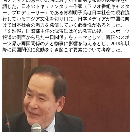
国メディアのお互いの国に対する全面的な報道の必要性を強
調した。日本のドキュメンタリー作家（ラジオ番組キャスタ
ー、プロデューサー）である青樹明子氏は日本社会で現在流
行しているアジア文化を切り口に、日本メディアが中国に向
けて日本社会の魅力を発信していく必要性があるとした。
『文淮報』国際部主任の沈雷氏はその発言の後、「スポーツ
報道の側面から見た中日関係」をテーマとして、両国のスポ
ーツ界が両国関係の人と物事に影響を与えるとし、2019年以
降に両国関係に変動を引き起こす要素について考察した。