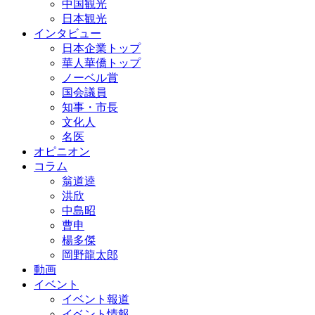
中国観光
日本観光
インタビュー
日本企業トップ
華人華僑トップ
ノーベル賞
国会議員
知事・市長
文化人
名医
オピニオン
コラム
翁道逵
洪欣
中島昭
曹申
楊多傑
岡野龍太郎
動画
イベント
イベント報道
イベント情報