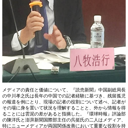
メディアの責任と価値について、『読売新聞』中国副総局長
の中川孝之氏は長年の中国での記者経験に基づき、残留孤児
の報道を例にとり、現場の記者の役割について述べ、記者が
その場に身を置いて状況を理解することと、外から情報を得
ることには雲泥の差があると指摘した。『環球時報』評論部
の陳洋氏と澎湃新聞国際部主任の呉挺氏の二人はメディア、
特にニューメディアが両国関係改善において重要な役割を持