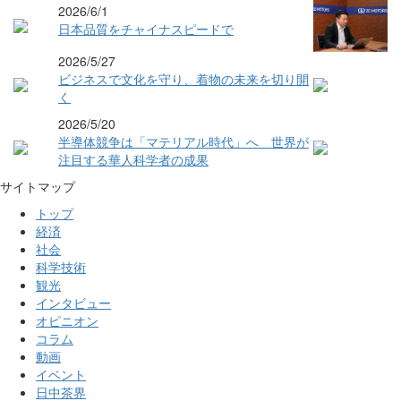
2026/6/1
日本品質をチャイナスピードで
2026/5/27
ビジネスで文化を守り、着物の未来を切り開
く
2026/5/20
半導体競争は「マテリアル時代」へ 世界が
注目する華人科学者の成果
サイトマップ
トップ
経済
社会
科学技術
観光
インタビュー
オピニオン
コラム
動画
イベント
日中茶界