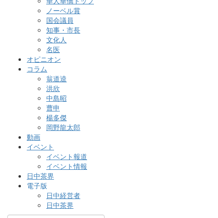
華人華僑トップ
ノーベル賞
国会議員
知事・市長
文化人
名医
オピニオン
コラム
翁道逵
洪欣
中島昭
曹申
楊多傑
岡野龍太郎
動画
イベント
イベント報道
イベント情報
日中茶界
電子版
日中経営者
日中茶界