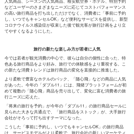
人気商品、シーズンの人気商品、格安航空券・ホテル、特別予約
などユーザーのさまざまなニーズに応じてコストパフォーマンス
の高い旅行商品を打ち出しただけでなく、消費者に「事前に予約
し、いつでもキャンセルOK」など便利なサービスを提供し、新型
コロナウイルス感染症が収束した後で観光客が旅行計画をより立
てやすくなるようにした。
旅行の新たな楽しみ方が
若者に人気
今では若者が観光消費の中心で、彼らは自分の個性に合った、特
色ある旅行商品をより好み、旅行での体験感をより重視する。こ
の新たな消費トレンドは旅行商品の変化を直接的に推進した。
より柔軟で豊富なホテルのパック、「随心飛」などの商品に人気
があった。今年の「ダブル11」には、飛猪プラットフォームが初
めて複数の「随心飛」商品を売り出して、変化に富む消費者の旅
行ニーズに応えた。
「将来の旅行を予約」が今年の「ダブル11」の旅行商品セールに
見られた大きな共通点で、「旅行商品をストック」が、大手旅行
会社がそろって打ち出すテーマになった。
こうした「事前に予約し、いつでもキャンセルOK」の旅行商品
は、サービスモデルがより柔軟で、旅行会社の新しいマーケティ