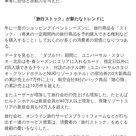
事者に自信と原動力を与えた。
「旅行ストック」が
新たなトレンドに
年に一度のショッピングイベントシーズンに、旅行商品を「スト
ック」（将来の一定期間内の旅行商品を予約購入できる権利など
を購入すること）しておくのが多くの消費者の習慣になりつつあ
る。
データを見ると、「ダブル11」期間に、ユニバーサル・スタジ
オ・北京は冬-春シーズンにエリアに入れるカード、指定日以外に
2回入場できるチケット、付設のホテル2軒（ユニバーサルスタジ
オ・グランドホテルとNUOリゾートホテル）の宿泊券の3大新商品
の累計売上が7万件に上り、航空会社8社のパック商品「随心飛」
の累計売上は10万件を超えた。
またユーザーが増加して旅行会社の売上げも増加した。たとえば
ヒルトンホテルは新規会員が40万人以上増加し、長隆リゾートエ
リアの新規会員も12万人を超えた。
旅行会社、オンライン旅行サービスプラットフォームなどが打ち
出す一連のサービス措置は、消費者の「旅行ストック」をめぐる
後顧の憂いをなくした。