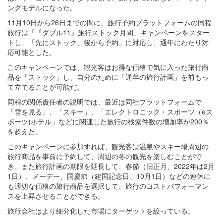
ングモデルになった。
11月10日から26日までの間に、旅行予約プラットフォームの同程
旅行は「『ダブル11』旅行ストック月間」キャンペーンをスター
トし、「先にストック、後から予約」に対応し、通年にわたり対
応可能とした。
このキャンペーンでは、観光客はお得な価格で気に入った旅行商
品を「ストック」し、自分のために「通年の旅行計画」を前もっ
て立てることが可能だ。
同程の関係責任者の説明では、最近は同社プラットフォームで
「雪を見る」、「スキー」、「エレクトロニック・スポーツ（eス
ポーツ)ホテル」などに関連した旅行の検索件数の増加率が200％
を超えた。
このキャンペーンに参加すれば、観光客は温泉やスキー場周辺の
旅行商品を事前に予約して、周辺の冬の観光を楽しむことがで
き、また旅行計画の期限を延長して、春節（旧正月、2022年は2月
1日）、メーデー、国慶節（建国記念日、10月1日）などの連休に
も適切な価格の旅行商品を選択して、旅行のコストパフォーマン
スを上昇させることができる。
旅行会社はより細分化した市場にターゲットを絞っている。