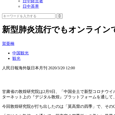
日中経営者
日中茶界
新型肺炎流行でもオンライン
賀亜楠
中国観光
観光
人民日報海外版日本月刊
2020/3/20 12:00
甘粛省の敦煌研究院は2月9日、「中国全土で新型コロナウ
ターネット上の『デジタル敦煌』プラットフォームを通して
今回敦煌研究院が打ち出したのは「莫高窟の四季」で、その