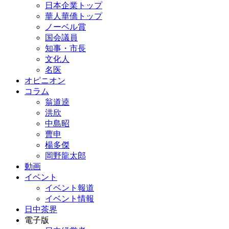
日本企業トップ
華人華僑トップ
ノーベル賞
国会議員
知事・市長
文化人
名医
オピニオン
コラム
翁道逵
洪欣
中島昭
曹申
楊多傑
岡野龍太郎
動画
イベント
イベント報道
イベント情報
日中茶界
電子版