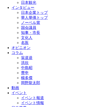
日本観光
インタビュー
日本企業トップ
華人華僑トップ
ノーベル賞
国会議員
知事・市長
文化人
名医
オピニオン
コラム
翁道逵
洪欣
中島昭
曹申
楊多傑
岡野龍太郎
動画
イベント
イベント報道
イベント情報