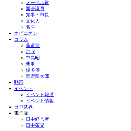
ノーベル賞
国会議員
知事・市長
文化人
名医
オピニオン
コラム
翁道逵
洪欣
中島昭
曹申
楊多傑
岡野龍太郎
動画
イベント
イベント報道
イベント情報
日中茶界
電子版
日中経営者
日中茶界