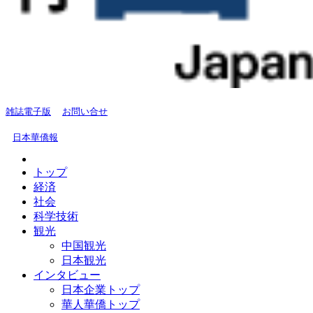
雑誌電子版
お問い合せ
日本華僑報
トップ
経済
社会
科学技術
観光
中国観光
日本観光
インタビュー
日本企業トップ
華人華僑トップ