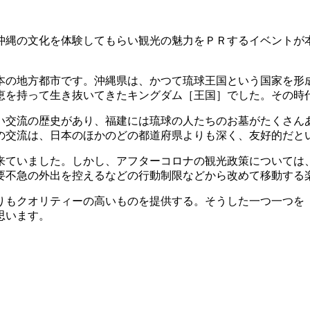
縄の文化を体験してもらい観光の魅力をＰＲするイベントが
の地方都市です。沖縄県は、かつて琉球王国という国家を形
恵を持って生き抜いてきたキングダム［王国］でした。その時
長い交流の歴史があり、福建には琉球の人たちのお墓がたくさ
の交流は、日本のほかのどの都道府県よりも深く、友好的だと
来ていました。しかし、アフターコロナの観光政策については
要不急の外出を控えるなどの行動制限などから改めて移動する
りもクオリティーの高いものを提供する。そうした一つ一つを
思います。