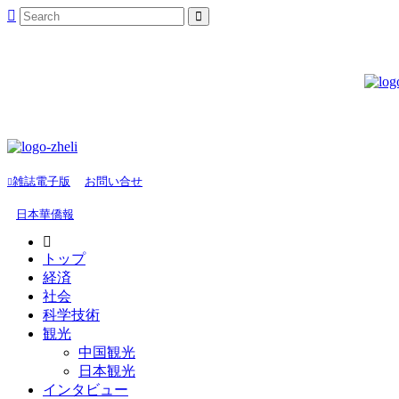
雑誌電子版
お問い合せ
日本華僑報
トップ
経済
社会
科学技術
観光
中国観光
日本観光
インタビュー