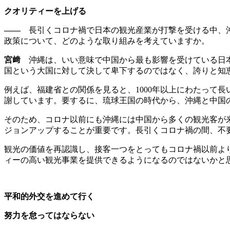
クオリティーを上げる
――
長引くコロナ禍で日本の観光産業が打撃を受ける中、沖
政策について、どのような取り組みを考えていますか。
宮﨑
沖縄は、いい意味で中国から最も影響を受けている日本
国という大国に対して決して卑下するのではなく、誇りと知
例えば、福建省との関係を見ると、1000年以上にわたって
謝しています。要するに、琉球王国の時代から、沖縄と中国
そのため、コロナ以前にも沖縄には中国から多くの観光客が
ジョンアップすることが重要です。長引くコロナ禍の間、不
観光の価値を再認識し、接客一つをとってもコロナ禍以前よ
ィーの高い観光事業を提供できるようになるのではないかと
平和的外交を進めて行く
努力を怠ってはならない