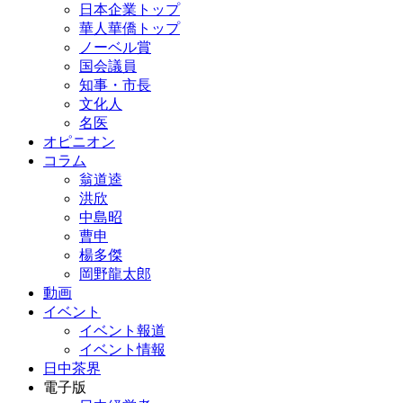
日本企業トップ
華人華僑トップ
ノーベル賞
国会議員
知事・市長
文化人
名医
オピニオン
コラム
翁道逵
洪欣
中島昭
曹申
楊多傑
岡野龍太郎
動画
イベント
イベント報道
イベント情報
日中茶界
電子版