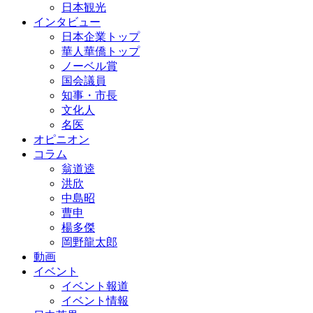
日本観光
インタビュー
日本企業トップ
華人華僑トップ
ノーベル賞
国会議員
知事・市長
文化人
名医
オピニオン
コラム
翁道逵
洪欣
中島昭
曹申
楊多傑
岡野龍太郎
動画
イベント
イベント報道
イベント情報