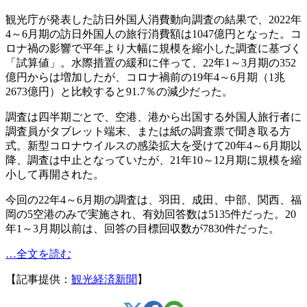
観光庁が発表した訪日外国人消費動向調査の結果で、2022年
4～6月期の訪日外国人の旅行消費額は1047億円となった。コ
ロナ禍の影響で平年より大幅に規模を縮小した調査に基づく
「試算値」。水際措置の緩和に伴って、22年1～3月期の352
億円からは増加したが、コロナ禍前の19年4～6月期（1兆
2673億円）と比較すると91.7％の減少だった。
調査は四半期ごとで、空港、港から出国する外国人旅行者に
調査員がタブレット端末、または紙の調査票で聞き取る方
式。新型コロナウイルスの感染拡大を受けて20年4～6月期以
降、調査は中止となっていたが、21年10～12月期に規模を縮
小して再開された。
今回の22年4～6月期の調査は、羽田、成田、中部、関西、福
岡の5空港のみで実施され、有効回答数は5135件だった。20
年1～3月期以前は、回答の目標回収数が7830件だった。
…全文を読む
【記事提供：
観光経済新聞
】