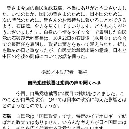
「皆さま今回の自民党総裁選、本当にありがとうございまし
た。いつの日か、国民の皆さまのために、日本国のために、
次の時代のために。皆さんのお気持ちに報いることができる
よう、石破茂、全力を尽くしてまいります。どうもありがと
うございました」。自身の心情をツイッターで表明した自民
党の石破茂元幹事長は、10月22日の石破派（水月会）の会合
で会長辞任を表明し、政界に驚きをもって迎えられた。折し
も取材の日と重なったが、自民党総裁選出馬の意義、日本と
中国の今後の関係についてお話を伺った。
撮影／本誌記者 張桐
自民党総裁選は党員の声を聞くべき
—— 今回、自民党総裁選に4度目の挑戦をされました。こ
のことが自民党政治、ひいては日本の政治に与えた影響とは
どのようなものでしょうか。
石破
自民党は「国民政党」です。特定のイデオロギーで結
ばれた政党ではありません。いろんな考え方が日本国民には
あり、それを広く代表する政党だと思っています。