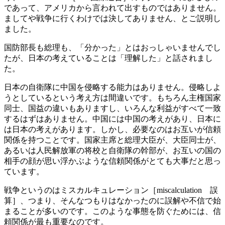
であって、アメリカから言われて出すものではありません。
ましてや戦争に行くわけでは決してありません、とご説明し
ました。
国防部長も総理も、「分かった」とはおっしゃいませんでし
たが、日本の考えていることは「理解した」と話されまし
た。
日本の自衛隊に中国を侵略する能力はありません。侵略しよ
うとしているという考え方は間違いです。もちろん主権国家
同士、国益の違いもありますし、いろんな利益がすべて一致
するはずはありません。中国には中国の考えがあり、日本に
は日本の考えがあります。しかし、必要なのはお互いが信頼
関係を持つことです。国家主席と総理大臣が、大臣同士が、
あるいは人民解放軍の将校と自衛隊の幹部が、お互いの国の
相手の顔が思い浮かぶような信頼関係がとても大事だと思っ
ています。
戦争というのはミスカルキュレーション［miscalculation 誤
算］、つまり、そんなつもりはなかったのに誤解や不信で始
まることが多いのです。このような事態を防ぐためには、信
頼関係が最も重要なのです。