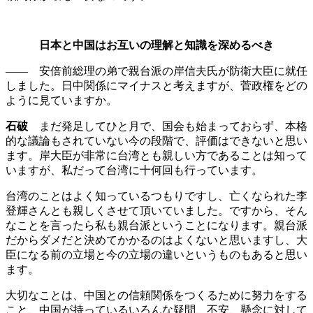
日本と中国はお互いの理解と知識を深めるべき
—— 安倍前総理の弟で親台派の岸信夫氏が防衛大臣に就任
しました。日中関係にマイナスと考えますが、菅政権をどの
ように見ていますか。
石破
まだ発足してひと月で、国会も始まっておらず、本格
的な議論もされていない今の段階で、評価はできないと思い
ます。岸大臣が非常に台湾とも親しい方であることは知って
いますが、私だって台湾に十何回も行っています。
台湾のことはよく知っているつもりですし、亡くなられた李
登輝さんとも親しくさせて頂いていました。ですから、そん
なことを言ったら私も親台派ということになります。親台派
だからダメだと決めてかかるのはよくないと思いますし、大
臣になる前の立場と今の立場の違いというものもあると思い
ます。
大切なことは、中国との信頼関係をつくるために努力をする
こと、中国が持っているいろんな疑問、不安、懸念に対して