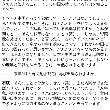
きちんと答えること、そして中国の持っている能力を知るこ
とです。
もちろん中国だって全部教えてくれることはないでしょう。
私も初めて訪中したときは、ほとんど何も見せてもらえませ
んでした。「この写真に写っている戦車は何ですか」と私が
聞くと、「そんな戦車はない！」と（笑）。「じゃあ、戦闘
機を見せてください」と言ったら、古いタイプのMiG-21が
出てきました。今から17年も前のことです。それから中国に
は7、8回行ったと思いますが、だんだんいろんなものを見せ
てくれるようになりました。日本と中国は国も違えば国益も
違います。ですが、岸さんも大臣になったからには、お互い
の理解と知識を深めることは、当然されると思います。
—— 来年9月の自民党総裁選に再び出馬されますか。
石破
そんなことは分かりません（笑）。まだ内閣ができた
ばかりで、それがスタートしてひと月ぐらいなのに、「来年
私がやります」って、それはおかしいでしょう。今は、菅内
閣が日本のために、東アジア地域のためになるような仕事を
できるように協力するのが大事なことだと思っています。