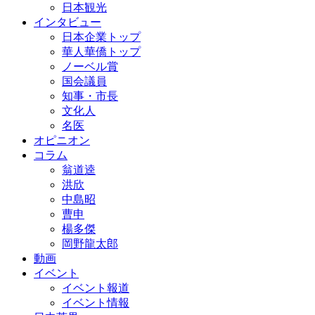
日本観光
インタビュー
日本企業トップ
華人華僑トップ
ノーベル賞
国会議員
知事・市長
文化人
名医
オピニオン
コラム
翁道逵
洪欣
中島昭
曹申
楊多傑
岡野龍太郎
動画
イベント
イベント報道
イベント情報