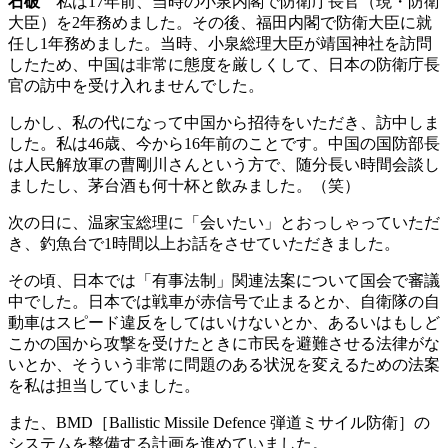
石破
私は17年前、当時の小泉内閣で防衛庁長官（現
・
防衛
大臣）を2年務めました。その後、福田内閣で防衛大臣に就
任し1年務めました。当時、小泉総理大臣が靖国神社を訪問
したため、中国は非常に態度を厳しくして、日本の防衛庁長
官の訪中を受け入れませんでした。
しかし、私の代になって中国から招待をいただき、訪中しま
した。私は46歳、今から16年前のことです。中国の国防部長
は人民解放軍の曹剛川さんという方で、随分長い時間会談し
ましたし、茅台酒も何十杯と飲みました。（笑）
次の日に、温家宝総理に「会いたい」とおっしゃっていただ
き、釣魚台で1時間以上お話をさせていただきました。
その頃、日本では「有事法制」関連法案について国会で審議
中でした。日本では戦車が赤信号で止まるとか、自衛隊の自
動車はスピード違反をしてはいけないとか、あるいはもしど
こかの国から攻撃を受けたときに市民を避難させる法律がな
いとか、そういう非常に問題のある状況を変えるための法案
を私は担当していました。
また、BMD［Ballistic Missile Defence 弾道ミサイル防衛］の
システムを整備する計画を進めていました。