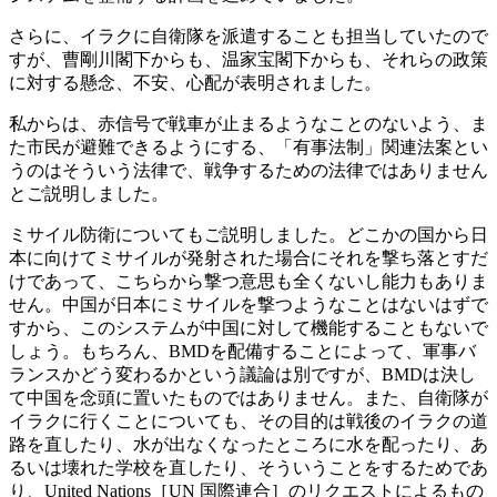
さらに、イラクに自衛隊を派遣することも担当していたので
すが、曹剛川閣下からも、温家宝閣下からも、それらの政策
に対する懸念、不安、心配が表明されました。
私からは、赤信号で戦車が止まるようなことのないよう、ま
た市民が避難できるようにする、「有事法制」関連法案とい
うのはそういう法律で、戦争するための法律ではありません
とご説明しました。
ミサイル防衛についてもご説明しました。どこかの国から日
本に向けてミサイルが発射された場合にそれを撃ち落とすだ
けであって、こちらから撃つ意思も全くないし能力もありま
せん。中国が日本にミサイルを撃つようなことはないはずで
すから、このシステムが中国に対して機能することもないで
しょう。もちろん、BMDを配備することによって、軍事バ
ランスかどう変わるかという議論は別ですが、BMDは決し
て中国を念頭に置いたものではありません。また、自衛隊が
イラクに行くことについても、その目的は戦後のイラクの道
路を直したり、水が出なくなったところに水を配ったり、あ
るいは壊れた学校を直したり、そういうことをするためであ
り、United Nations［UN 国際連合］のリクエストによるもの