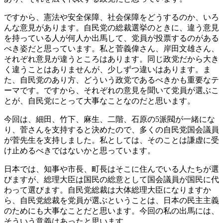
ですから、憲法や安全保障、社会保障をどうするのか、いろ
んな意見があります。自民党の総裁選挙のときに、違う意見
を持っている人が何人か出馬して、党員が投票するのがある
べき姿だと思っています。私と菅義偉さん、岸田文雄さん、
それぞれ意見が違うところはあります。同じ政党だから大き
く違うことはありませんが、少しずつ違いはあります。ま
た、自民党のあり方、どういう政党であるべきかも重要なテ
ーマです。ですから、それぞれの意見を聞いて党員が選ぶこ
とが、自民党にとって大事なことなのだと思います。
今回は、細田、竹下、麻生、二階、石原の5派閥が一緒にな
り、菅さんを支持すると決めたので、多くの自民党国会議員
が菅先生を支持しました。私としては、そのことは謙虚に受
け止めるべきではないかと思っています。
日本では、知事や市長、町長はそこに住んでいる人たちが選
びますが、総理大臣は国民の総意として国会議員が国民に代
わって選びます。自民党総裁は大体総理大臣になりますか
ら、自民党総裁を党員が選ぶということは、日本の民主主義
のためにも大事なことだと思います。今回の私の出馬には、
そういう意義はあったと思います。