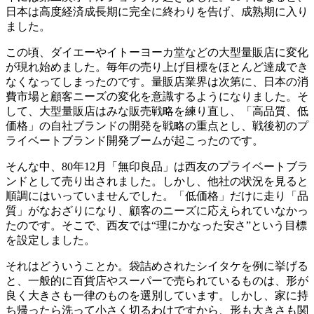
日本は高度経済成長期に完全に終わりを告げ、成熟期に入り
ました。
この頃、ダイエーやイトーヨーカ堂などの大型量販店に変化
が現れ始めました。毎年の売り上げ目標をほとんど達成でき
なくなってしまったのです。量販店業界は次第に、日本の消
費市場と顧客ニーズの変化を意識するようになりました。そ
して、大型量販店はみな販売戦略を練り直し、「高品質、低
価格」の自社ブランドの開発を戦略の重点とし、戦後初のプ
ライベートブランド開発ブームが起こったのです。
そんな中、80年12月「無印良品」は西友のプライベートブラ
ンドとして売り出されました。しかし、他社の状況を見ると
順調にはいっていませんでした。「低価格」だけに走り「品
質」がなおざりになり、顧客のニーズに応えられていなかっ
たのです。そこで、西友では“理にかなった安さ”という目標
を設定しました。
それはどういうことか。袋詰めされたシイタケを例に挙げる
と、一般的に百貨店やスーパーで売られているものは、形が
良く大きさも一律のものを選別しています。しかし、家に持
ち帰ったら洗って小さく切るわけですから、形も大きさも関