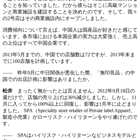
ることを知っていました。だから彼らはそこに高級マンショ
ンと商業施設を建設することを決めたのです。そして、我々
の2号店はその商業施設内にオープンしました。
消費傾向について言えば、中国人は国産品が好きだと感じて
います。各市場における本国企業の実力は大変強く、売上高
の上位はすべて中国企業です。
2013年5月までの、中国での店舗数は72ですが、2013年末ま
でに100店舗を計画しています。
―― 昨年9月に中日関係が悪化した際、「無印良品」の中
国での出店計画に影響はありましたか。
松井
まったく無かったとは言えません。2012年9月18日の
週だけで、店舗の売り上げは36%減少しました。しかし、11
月に入ってから100%以上に回復し、影響は1月半に止どまり
ました。 SPA（Speciality store retailer of Private label Apparel、
製造小売業）がローリスク・ハイリターンをやり遂げたので
す。
―― SPAはハイリスク・ハイリターンなビジネスモデルと