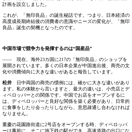
計画を設立しました。
これが、「無印良品」の誕生秘話です。つまり、日本経済の
高度成長期終結後の消費者の意識やニーズの変化が、「無印
良品」誕生の契機となったのです。
中国市場で競争力を
発揮するのは“国産品”
―― 現在、海外23カ国に217の「無印良品」のショップを
展開されています。多くの日本企業が中国進出後、商売の文
化や消費傾向に大きな違いがあると報告しています。
松井
日中両国の商売の慣例には、確かに大きな違いがあり
ます。私の体験から言いますと、最大の違いは、小売店とデ
ィベロッパーとの関係です。中国でお店をオープンするに
は、ディベロッパーと良好な関係を築く必要があり、日常的
に食事をしたり会ったりしながら、意思疎通し合わなければ
なりません。
重慶の花園路街道に2号店をオープンする時、ディベロッパ
ーは事前に、そこに地下鉄の駅ができ、高速道路の出口にな