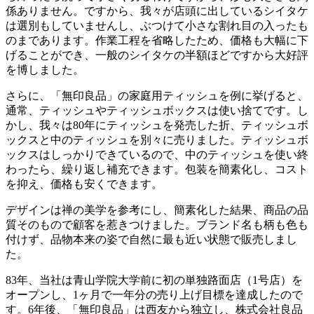
係ありません。ですから、我々が店頭に出しているシイタケ
は選別もしていませんし、ぶつけて小さな割れ目の入ったも
のまであります。作業工程を省略したため、価格も大幅に下
げることができ、一般のシイタケの半額ほどですから大好評
を博しました。
さらに、「無印良品」の家庭用ティッシュを例に挙げると、
通常、ティッシュやティッシュボックスは使い捨てです。し
かし、我々は80年にティッシュを発売した折、ティッシュボ
ックスと中のティッシュを別々に売りました。ティッシュボ
ックスはしっかりできているので、中のティッシュを使い終
わったら、繰り返し補充できます。包装を簡素化し、コスト
を抑え、価格も安くできます。
デザインは禅の美学を参考にし、簡素化した結果、商品の品
質そのもので顧客を惹きつけました。ブランド名も柄も色も
付けず、品物本来の姿で自然に最も近い状態で販売しまし
た。
83年、当社は青山学院大学前に初の単独路面店（1号店）を
オープンし、1ヶ月で一年分の売り上げ目標を達成したので
す。6年後、「無印良品」は西友から独立し、株式会社良品