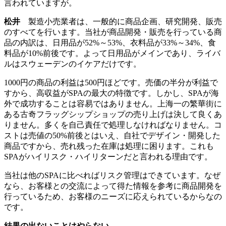
言われていますが。
松井
製造小売業者は、一般的に商品企画、研究開発、販売
のすべてを行います。当社が商品開発・販売を行っている商
品の内訳は、日用品が52%～53%、衣料品が33%～34%、食
料品が10%前後です。よって日用品がメインであり、ライバ
ルはスウェーデンのイケアだけです。
1000円の商品の利益は500円ほどです。売価の半分が利益で
すから、高収益がSPAの最大の特徴です。しかし、SPAが海
外で成功することは容易ではありません。上海一の繁華街に
ある古奇フラッグシップショップの売り上げは決して良くあ
りません。多くを自己責任で処理しなければなりません。コ
ストは売値の50%前後とはいえ、自社でデザイン・開発した
商品ですから、売れ残った在庫は処理に困ります。これも
SPAがハイリスク・ハイリターンだと言われる理由です。
当社は他のSPAに比べればリスク管理はできています。なぜ
なら、お客様との交流によって得た情報を参考に商品開発を
行っているため、お客様のニーズに応えられているからなの
です。
結果の出ないことはやらない