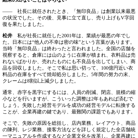
―― 社長に就任されたとき、「無印良品」は創業以来最悪
の状況でした。その後、見事に立て直し、売り上げもV字回
復を果たしました。
松井
私が社長に就任した2001年は、業績が最悪の年でし
た。日本には“他人の不幸は密の味”という言葉があります。
当時「無印良品」は終わったと言われました。全国の店舗を
視察すると、倉庫には山のように在庫が積まれ、衣料品は売
れないばかりか、売れたものにも不良品を出してしまい、商
品を回収しました。そこで私は思い切って、100億円近い衣
料品の在庫をすべて焼却処分しました。5年間の努力の末、
クレームは8割以上減少しました。
通常、赤字を黒字にするには、人員の削減、閉店、規模の縮
小などを行いますが、こういった調整は2年もあれば済むで
しょう。失敗した経営モデルを成功の経営モデルに転換する
ことが、企業再建の鍵であり、最難関の課題でもあります。
そこで、失敗の原因を総括し、店内業務、レイアウト、商品
の陳列、レジ業務、接客方法などを詳しく規定した全店舗統
一マニュアルを作成するなど企業文化を改革し、企業再建に