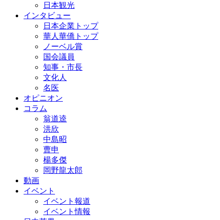
日本観光
インタビュー
日本企業トップ
華人華僑トップ
ノーベル賞
国会議員
知事・市長
文化人
名医
オピニオン
コラム
翁道逵
洪欣
中島昭
曹申
楊多傑
岡野龍太郎
動画
イベント
イベント報道
イベント情報