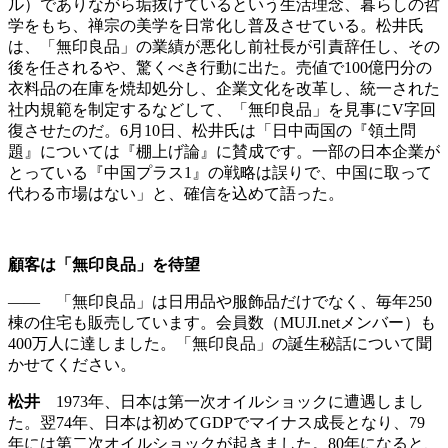
ル）でありながら垢抜けているという生活理念、暮らしの哲
学をもち、禅宗の美学を日常化し普及させている。松井氏
は、「無印良品」の業績が悪化し前社長が引責辞任し、その
後を任されるや、驚くべき行動に出た。売値で100億円分の
衣料品の在庫を焼却処分し、企業文化を改革し、統一された
社内規範を制定するなどして、「無印良品」を見事にV字回
復させたのだ。6月10日、松井氏は「日中両国の『領土問
題』については『棚上げ論』に賛成です。一部の日本企業が
とっている『中国プラス1』の戦略は誤りで、中国に取って
代わる市場はない」と、確信を込めて語った。
顧客は「無印良品」を待望
―― 「無印良品」は日用品や服飾品だけでなく、毎年250
棟の住宅も販売しています。会員数（MUJI.netメンバー）も
400万人に達しました。「無印良品」の誕生秘話について聞
かせてください。
松井
1973年、日本は第一次オイルショックに遭遇しまし
た。翌74年、日本は初めてGDPでマイナス成長となり、79
年には第二次オイルショックが起きました。80年になると、