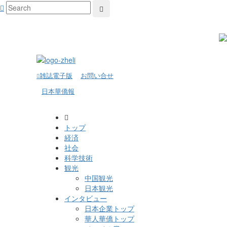
雑誌電子版
お問い合せ
日本華僑報
トップ
経済
社会
科学技術
観光
中国観光
日本観光
インタビュー
日本企業トップ
華人華僑トップ