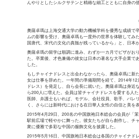
んやりとしたシルクサテンと精緻な細工とともに自身の
奧薩卓瑪は上海交通大学の動力機械学科を優秀な成績で卒
ムの影響を受け、奧薩卓瑪も一度外の世界を体験してみ
国唐代、宋代の文化の真髄が残っているから」と、日本
奧薩卓瑪の留学は順調に進み、わずか一カ月でビザがお
た。卒業後、才色兼備の彼女は日本の著名な大手企業であ
した。
もしチャイナドレスと出会わなかったら、奧薩卓瑪に新
女は仕事を辞めた。一年間の準備期間を経て、2014年1
ドレス）を発足し、自ら会長に就いた。奧薩卓瑪は身近な
ら200人に増えた。会員は皆チャイナドレスを愛する人
医師、弁護士もいれば、モデル、会社役員、歌手、バレ
く、さらには新時代における在日華人女性の自信と美を
2015年4月29日、200名の中国旗袍日本総会の会員
駅前広場で軽やかに舞った。彼女たちが自ら創作し、チ
衆に優雅で多彩な中国の服飾文化を披露した。
2015年5月16日、中国旗袍日本総会は各国のチャイナ