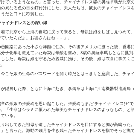
着けているようなもの」と言った。チャイナドレス姿の奥薩卓瑪が北京
内の異なる色の目を釘付けにした。夫人たちは、彼女のチャイナドレス
ようだと口々に称賛した。
チャイナドレスとの深い縁
を着て北京から上海の自宅に戻って来ると、母親は娘をしばし見つめて
着ていたんだよ。お婆さんはね……」。
の愚園路にあった小さな洋館に住み、その後アメリカに渡った後、香港
高分子化学を教えていた母親は辛酸を嘗め、3歳の奥薩卓瑪もともに批判
らしした。母親は娘を守るため親戚に預け、その後、娘は衣食に事欠く
た。
、今こそ娘の生命のパスワードを開く時だとはっきりと意識した。チャ
章が隠居した際、ともに上海に赴き、李鴻章は上海に江南機器製造総局
。
章の孫娘の張愛玲を思い起こした。張愛玲もまた“チャイナドレス狂”
い。「生命はシラミに覆われた華美なチャイナドレスのようなもの」と
っている。
取り出してきた祖母が遺したチャイナドレスを目にすると胸が高鳴った
よ」と言った。激動の歳月を生き残ったチャイナドレスを指でそっと撫