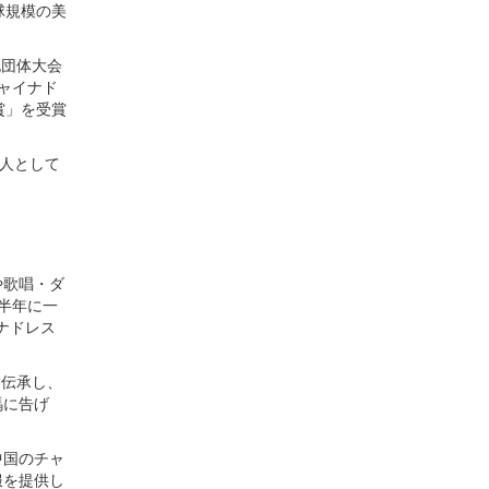
球規模の美
袍団体大会
ャイナド
賞」を受賞
一人として
や歌唱・ダ
半年に一
ナドレス
を伝承し、
瑪に告げ
中国のチャ
服を提供し