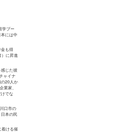
留学ブー
日本には中
学金も得
者）に昇進
を感じた彼
チャイナ
の20人か
性企業家、
だけでな
県川口市の
、日本の民
に着ける催