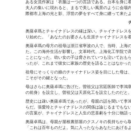
ある女流作家は「衣服は一つの言語である。台本を身に
夫人の集いに現れると、まるで美しい風景のように会場
際都市上海の光と影、浮世の夢をすべて身に纏って来た
奥薩卓瑪とチャイナドレスの縁は深い。チャイナドレス
り始めた。「あなたのお婆さんも生涯チャイナドレスを
奥薩卓瑪の母方の祖母は浙江省寧波の人で、当時、上海
た。この海外生活が影響し、文革時代、上海化工学院で
ことになった。幼い女の子は脅されていつも泣いておも
ったが、これまで彼女に家族の歴史を語ることはなかっ
祖母にそっくりの娘のチャイナドレス姿を目にした母は
こそがその鍵となった。
母はさらに奥薩卓瑪に告げた。曽祖父は宮廷医師で李鴻
の前身）を設立し、曽祖父は天原化工を設立したのだと
歴史には疎い奥薩卓瑪であったが、母親の話を聞いて李鴻
らだ。張愛玲とチャイナドレスの関係は論じるまでもな
の言葉が、チャイナドレスと人生の悲喜劇を十分に物語
奥薩卓瑪は、母親が屋根裏部屋のクスノキの長持ちから
「これは百年ものだよ。気に入ったならあなたにあげる