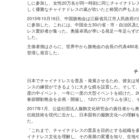
しに参加し、女性20万名が同一時刻に同じチャイナドレ
しく優雅なチャイナドレスの嵐が吹いたと称賛の声も上
2015年10月16日、中国旗袍会は江蘇省呉江市人民政
に参加した。これには、中国全土30の省・市・自治区及び
レス愛好者が集った。奥薩卓瑪が率いる発足一年足らずの
した。
主催者側はさらに、世界中から旗袍会の会長の代表480
登壇し発言した。
チ
日本でチャイナドレスを普及・発展させるため、彼女は
ンスの練習ができるように大きな鏡を設置した。そして
度の中イベント、一年に一度の大型イベントを続けた。2
春節聯歓晩会を企画・開催し、12のプログラムを演じ、
2017年1月、公益社団法人服飾文化研究会の責任者か
伝統技術を現代に生かし、日本固有の服飾文化への理解
た。
「これまで、チャイナドレスの普及を目的とする組織を
イナドレス文化を理解し、その発展の変遷を知り、生地