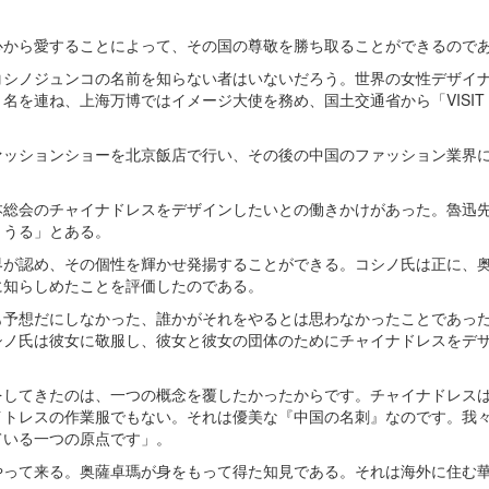
心から愛することによって、その国の尊敬を勝ち取ることができるので
コシノジュンコの名前を知らない者はいないだろう。世界の女性デザイ
を連ね、上海万博ではイメージ大使を務め、国土交通省から「VISIT J
ファッションショーを北京飯店で行い、その後の中国のファッション業界
本総会のチャイナドレスをデザインしたいとの働きかけがあった。魯迅
りうる」とある。
界が認め、その個性を輝かせ発揚することができる。コシノ氏は正に、
に知らしめたことを評価したのである。
も予想だにしなかった、誰かがそれをやるとは思わなかったことであっ
シノ氏は彼女に敬服し、彼女と彼女の団体のためにチャイナドレスをデ
をしてきたのは、一つの概念を覆したかったからです。チャイナドレス
イトレスの作業服でもない。それは優美な『中国の名刺』なのです。我
ている一つの原点です」。
やって来る。奥薩卓瑪が身をもって得た知見である。それは海外に住む