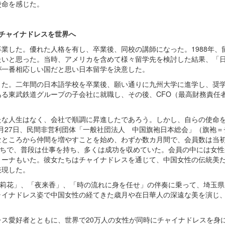
使命を感じた。
チャイナドレスを世界へ
業した。優れた人格を有し、卒業後、同校の講師になった。1988年、
たいと思った。当時、アメリカを含めて様々留学先を検討した結果、「
が一番相応しい国だと思い日本留学を決意した。
りた。二年間の日本語学校を卒業後、願い通りに九州大学に進学し、奨
る東武鉄道グループの子会社に就職し、その後、CFO（最高財務責任
たな人生はなく、会社で順調に昇進したであろう。しかし、自らの使命
2月27日、民間非営利団体「一般社団法人 中国旗袍日本総会」（旗袍＝
ところから仲間を増やすことを始め、わずか数カ月間で、会員数は当初
たちで、普段は仕事を持ち、多くは成功を収めていた。会員の中には女
リーナもいた。彼女たちはチャイナドレスを通じて、中国女性の伝統美
表現した。
が「茉莉花」、「夜来香」、「時の流れに身を任せ」の伴奏に乗って、埼玉
ャイナドレス姿で中国女性の経てきた歳月や在日華人の深遠な美を演じ
ドレス愛好者とともに、世界で20万人の女性が同時にチャイナドレスを身