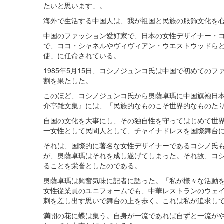
たいと思います」。
海外で生活する中国人は、我が祖国と民族の服飾文化を
中国のファッション愛好家で、日本の女性デザイナー・
で、ココ・シャネルやヴィヴィアン・ウエストウッドらと名
使」に任命されている。
1985年5月15日、コシノジュンコ氏は中国で初めての
割を果たした。
このほど、コシノジュンコ氏から奥薩卓瑪に中国旗袍日
介亭雑文集』には、「民族的なものこそ世界的なものた
自国の文化を大事にし、その独自性を守ってはじめて世
一女性として民間人として、チャイナドレスを国際舞台
それは、国際的に著名な女性デザイナーであるコシノ氏
が、奥薩卓瑪はそれを成し遂げてしまった。それ故、コ
ることを栄誉としたのである。
奥薩卓瑪は興奮気味に記者に語った。「私が様々な活動
女性従業員のユニフォームでも、中華レストランのウェ
刺を差し出す思いで舞台の上を歩く。これは私が追求し
満開の花に蝶は集う。自身が一流であれば自ずと一流が