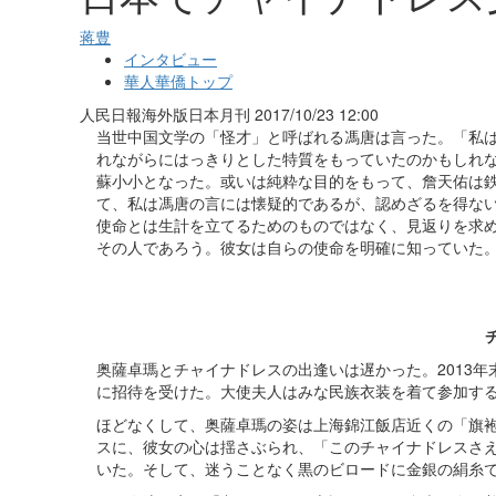
蒋豊
インタビュー
華人華僑トップ
人民日報海外版日本月刊
2017/10/23 12:00
当世中国文学の「怪才」と呼ばれる馮唐は言った。「私
れながらにはっきりとした特質をもっていたのかもしれ
蘇小小となった。或いは純粋な目的をもって、詹天佑は
て、私は馮唐の言には懐疑的であるが、認めざるを得な
使命とは生計を立てるためのものではなく、見返りを求
その人であろう。彼女は自らの使命を明確に知っていた
奥薩卓瑪とチャイナドレスの出逢いは遅かった。2013
に招待を受けた。大使夫人はみな民族衣装を着て参加す
ほどなくして、奥薩卓瑪の姿は上海錦江飯店近くの「旗
スに、彼女の心は揺さぶられ、「このチャイナドレスさ
いた。そして、迷うことなく黒のビロードに金銀の絹糸