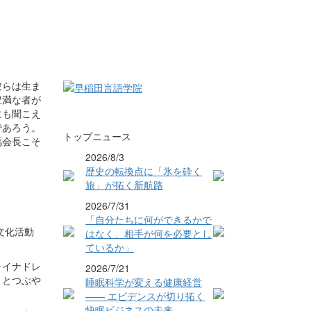
彼らは生ま
豊満な者が
にも聞こえ
であろう。
トップニュース
瑪会長こそ
2026/8/3
歴史の転換点に「氷を砕く
旅」が拓く新航路
2026/7/31
「自分たちに何ができるかで
文化活動
はなく、相手が何を必要とし
。
ているか」
ャイナドレ
2026/7/21
」とつぶや
睡眠科学が変える健康経営
―― エビデンスが切り拓く
快眠ビジネスの未来