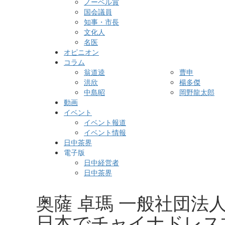
ノーベル賞
国会議員
知事・市長
文化人
名医
オピニオン
コラム
翁道逵
曹申
洪欣
楊多傑
中島昭
岡野龍太郎
動画
イベント
イベント報道
イベント情報
日中茶界
電子版
日中経営者
日中茶界
奥薩 卓瑪 一般社団法
日本でチャイナドレス