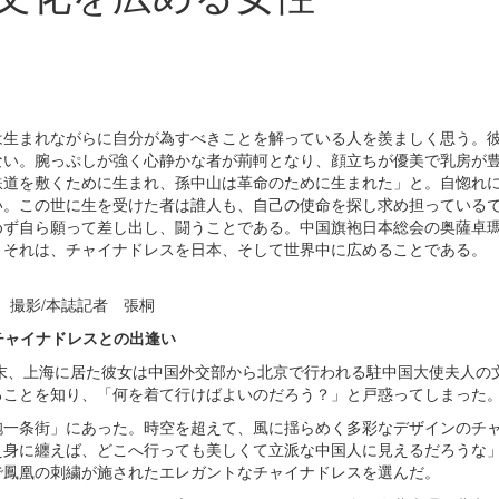
は生まれながらに自分が為すべきことを解っている人を羨ましく思う。
ない。腕っぷしが強く心静かな者が荊軻となり、顔立ちが優美で乳房が
鉄道を敷くために生まれ、孫中山は革命のために生まれた」と。自惚れ
い。この世に生を受けた者は誰人も、自己の使命を探し求め担っている
めず自ら願って差し出し、闘うことである。中国旗袍日本総会の奥薩卓
。それは、チャイナドレスを日本、そして世界中に広めることである。
撮影/本誌記者 張桐
チャイナドレスとの出逢い
年末、上海に居た彼女は中国外交部から北京で行われる駐中国大使夫人の
ることを知り、「何を着て行けばよいのだろう？」と戸惑ってしまった
袍一条街」にあった。時空を超えて、風に揺らめく多彩なデザインのチ
え身に纏えば、どこへ行っても美しくて立派な中国人に見えるだろうな
で鳳凰の刺繍が施されたエレガントなチャイナドレスを選んだ。