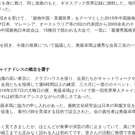
スを身に着け、同じ楽曲のもと、ギネスブック世界記録に挑戦した。地
がった。
府の招きを受けて、「旗袍中国・美麗世界」をテーマとした2015年中国旗
日本、マレーシア、オーストラリア等の52の代表団から3000余名のチ
中国旗袍日本総会は、15種目で競われる大会で、一気に「最優秀風格
名を招き、今後の発展について協議した。奥薩卓瑪は優秀な会長三名の
ャイナドレスの概念を覆す
地価の高い東京に クラブハウスを借り、会員たちがキャットウォーク
、会員たちを指揮して週6時間以上の練習、三カ月に一度の小イベント、
016年2月7日の大晦日の夜、奥薩卓瑪はドバイで第一回世界華人チャイ
それは砂漠のオアシスさながらの美しさであった。
ら奥薩卓瑪に協力の申し入れがあった。服飾文化研究会は日本の和服文化
を促進し、着付け師を育成する目的で設立された。会の責任者は奥薩卓
多く見てきましたが、ほとんどが食事や演芸の席に止まっていて、真に
や細工までも淀みなく語れる人は初めてです。皆さんの活動に無償で衣