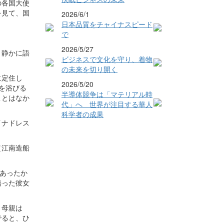
の各国大使
を見て、国
2026/6/1
日本品質をチャイナスピード
で
2026/5/27
、静かに語
ビジネスで文化を守り、着物
の未来を切り開く
に定住し
2026/5/20
を浴びる
半導体競争は「マテリアル時
ことはなか
代」へ 世界が注目する華人
科学者の成果
イナドレス
（江南造船
であったか
語った彼女
。母親は
でると、ひ