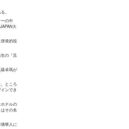
ある。
ナーの中
APAN大
に啓発的役
先生の『且
奥薩卓瑪が
た。ところ
ザインでき
はホテルの
々はその名
華僑華人に