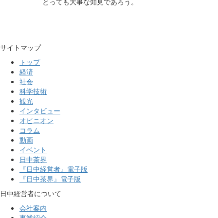
とっても大事な知見であろう。
サイトマップ
トップ
経済
社会
科学技術
観光
インタビュー
オピニオン
コラム
動画
イベント
日中茶界
『日中経営者』電子版
『日中茶界』電子版
日中経営者について
会社案内
事業紹介