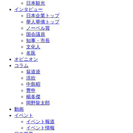
日本観光
インタビュー
日本企業トップ
華人華僑トップ
ノーベル賞
国会議員
知事・市長
文化人
名医
オピニオン
コラム
翁道逵
洪欣
中島昭
曹申
楊多傑
岡野龍太郎
動画
イベント
イベント報道
イベント情報