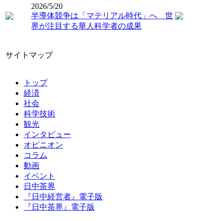
2026/5/20
半導体競争は「マテリアル時代」へ 世
界が注目する華人科学者の成果
サイトマップ
トップ
経済
社会
科学技術
観光
インタビュー
オピニオン
コラム
動画
イベント
日中茶界
『日中経営者』電子版
『日中茶界』電子版