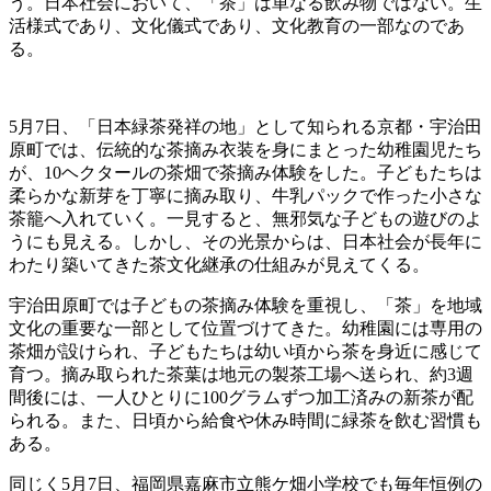
う。日本社会において、「茶」は単なる飲み物ではない。生
活様式であり、文化儀式であり、文化教育の一部なのであ
る。
5月7日、「日本緑茶発祥の地」として知られる京都・宇治田
原町では、伝統的な茶摘み衣装を身にまとった幼稚園児たち
が、10ヘクタールの茶畑で茶摘み体験をした。子どもたちは
柔らかな新芽を丁寧に摘み取り、牛乳パックで作った小さな
茶籠へ入れていく。一見すると、無邪気な子どもの遊びのよ
うにも見える。しかし、その光景からは、日本社会が長年に
わたり築いてきた茶文化継承の仕組みが見えてくる。
宇治田原町では子どもの茶摘み体験を重視し、「茶」を地域
文化の重要な一部として位置づけてきた。幼稚園には専用の
茶畑が設けられ、子どもたちは幼い頃から茶を身近に感じて
育つ。摘み取られた茶葉は地元の製茶工場へ送られ、約3週
間後には、一人ひとりに100グラムずつ加工済みの新茶が配
られる。また、日頃から給食や休み時間に緑茶を飲む習慣も
ある。
同じく5月7日、福岡県嘉麻市立熊ケ畑小学校でも毎年恒例の