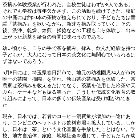
茶摘み体験授業が行われた。全校生徒はわずか8人である。
それでも学校は毎年欠かさず、この活動を続けてきた。校庭
の中庭には約50本の茶樹が植えられており、子どもたちは童
謡『茶摘み』を歌いながら、新芽を摘み取っていく。その
後、洗浄、乾燥、焙煎、揉捻などの工程も自ら体験し、出来
上がった新茶を給食の時間に味わうのである。
幼い頃から、自らの手で茶を摘み、揉み、飲んだ経験を持つ
子どもが、大人になって日本の茶文化に無関心でいられるは
ずはないであろう。
5月8日には、埼玉県春日部市で、地元の幼稚園児24人が市内
唯一の茶園「摘園」を訪れ、狭山茶の茶摘みを体験した。茶
農家は茶摘みを教えるだけでなく、茶葉を使用した冷茶や天
ぷら、ケーキなども振る舞った。こうした伝統文化教育の取
り組みによって、日本の多くの伝統産業は受け継がれてき
た。
現在、日本では、若者のコーヒー消費量が増加の一途にあ
り、コンビニのペットボトル飲料市場も拡大している。しか
し、日本は「茶」という文化基盤を手放したことはない。学
校、地方自治体、家庭、地域社会を通じて、子どもたちが幼