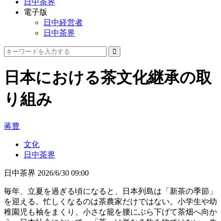
日中茶界
電子版
日中経営者
日中茶界
日本における茶文化継承の取
り組み
蒋豊
文化
日中茶界
日中茶界
2026/6/30 09:00
毎年、立夏を過ぎる頃になると、日本列島は「新茶の季節」
を迎える。忙しくなるのは茶農家だけではない。小学生や幼
稚園児も袖をまくり、小さな籠を腰にぶら下げて茶畑へ向か