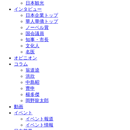
日本観光
インタビュー
日本企業トップ
華人華僑トップ
ノーベル賞
国会議員
知事・市長
文化人
名医
オピニオン
コラム
翁道逵
洪欣
中島昭
曹申
楊多傑
岡野龍太郎
動画
イベント
イベント報道
イベント情報