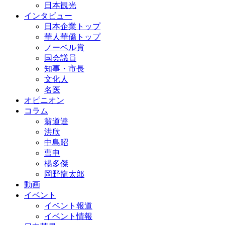
日本観光
インタビュー
日本企業トップ
華人華僑トップ
ノーベル賞
国会議員
知事・市長
文化人
名医
オピニオン
コラム
翁道逵
洪欣
中島昭
曹申
楊多傑
岡野龍太郎
動画
イベント
イベント報道
イベント情報