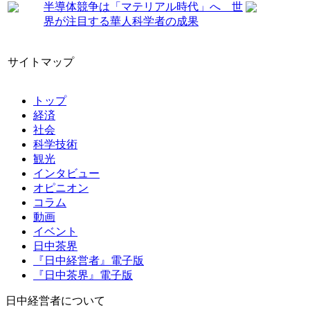
半導体競争は「マテリアル時代」へ 世
界が注目する華人科学者の成果
サイトマップ
トップ
経済
社会
科学技術
観光
インタビュー
オピニオン
コラム
動画
イベント
日中茶界
『日中経営者』電子版
『日中茶界』電子版
日中経営者について