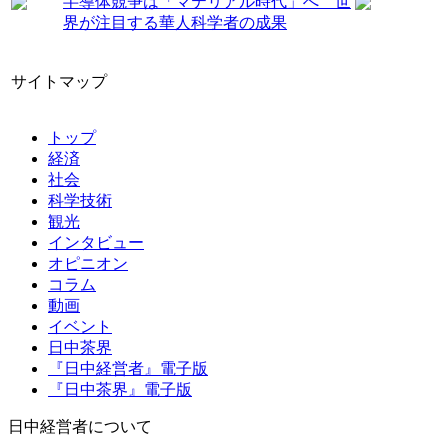
半導体競争は「マテリアル時代」へ 世
界が注目する華人科学者の成果
サイトマップ
トップ
経済
社会
科学技術
観光
インタビュー
オピニオン
コラム
動画
イベント
日中茶界
『日中経営者』電子版
『日中茶界』電子版
日中経営者について