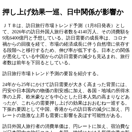
押し上げ効果一巡、日中関係が影響か
ＪＴＢは、訪日旅行市場トレンド予測（1月8日発表）とし
て、2026年の訪日外国人旅行者数を4140万人、その消費額を
9兆6400億円と予想している。訪日需要の成長率は、コロナ
禍からの回復を経て、市場の経済成長に伴う自然増に依存す
る段階へと移行するため、伸び率が低下する。日本との関係
が悪化している中国からの訪日需要の減少も見込まれ、旅行
者数は前年を下回るとしている。
訪日旅行市場トレンド予測の要旨を紹介する。
24年から25年にかけて訪日需要が大きく高まった背景には、
円安や日本国内の物価の割安感に加え、各国・地域の所得水
準の上昇、欧米豪などを中心とした日本人気の高まりなどあ
ったが、これらの需要押し上げの効果はおおむね一巡する。
下振れ要因として中国、香港からの訪日客の減少に加え、円
レートの急激な上昇も需要に影響を及ぼす可能性がある。
訪日外国人旅行者の消費単価は、円レートに加え、宿泊費な