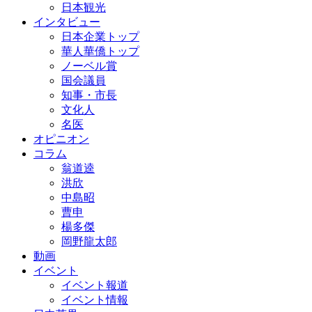
日本観光
インタビュー
日本企業トップ
華人華僑トップ
ノーベル賞
国会議員
知事・市長
文化人
名医
オピニオン
コラム
翁道逵
洪欣
中島昭
曹申
楊多傑
岡野龍太郎
動画
イベント
イベント報道
イベント情報