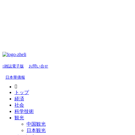
雑誌電子版
お問い合せ
日本華僑報
トップ
経済
社会
科学技術
観光
中国観光
日本観光