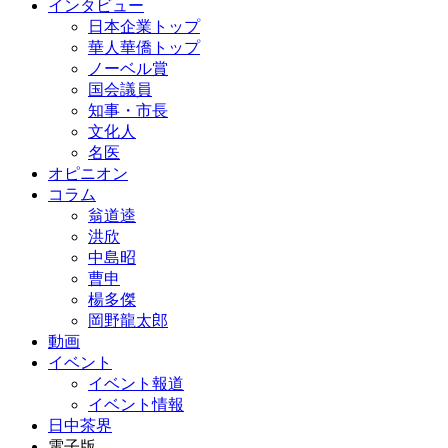
インタビュー
日本企業トップ
華人華僑トップ
ノーベル賞
国会議員
知事・市長
文化人
名医
オピニオン
コラム
翁道逵
洪欣
中島昭
曹申
楊多傑
岡野龍太郎
動画
イベント
イベント報道
イベント情報
日中茶界
電子版