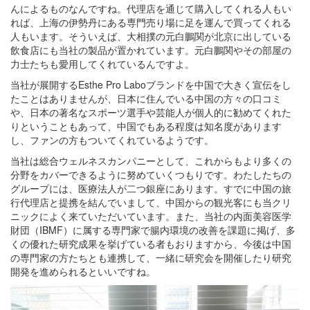
んによるものなんですね。代理店を通じて購入してくれる人もい
れば、上海の伊勢丹にある専門売り場に足を運んで買ってくれる
人もいます。そういえば、大相撲の元白鵬関が北京に出している
飲食店にも当社の製品が置かれています。元白鵬関やその部屋の
力士たちも愛用してくれているんですよ。
当社が展開するEsthe Pro Laboブランドを中国で大きく宣伝をし
たことはありませんが、日本に住んでいる中国の方々の口コミ
や、日本の著名なスポーツ選手や芸能人が個人的に勧めてくれた
りということもあって、中国でもある程度は知名度があります
し、ファンの方もついてくれているようです。
当社は総合ウェルネスカンパニーとして、これからもより多くの
分野をカバーできるように努めていくつもりです。わたしたちの
グループには、医療法人が二つ銀座にあります。すでに中国の旅
行代理店と提携を結んでいまして、中国からの観光客にも当クリ
ニックによく来ていただいています。また、当社の内面美容医学
財団（IBMF）に属する専門家で腸内環境の改善を課題に掲げ、多
くの優れた研究成果を挙げている者もおりますから、今後は中国
の専門家の方たちとも連携して、一緒に研究会を開催したり研究
開発を進められるといいですね。