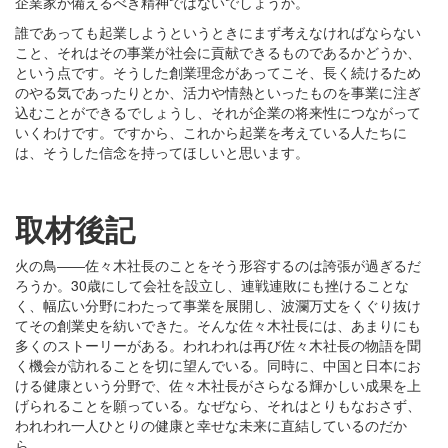
企業家が備えるべき精神ではないでしょうか。
誰であっても起業しようというときにまず考えなければならない
こと、それはその事業が社会に貢献できるものであるかどうか、
という点です。そうした創業理念があってこそ、長く続けるため
のやる気であったりとか、活力や情熱といったものを事業に注ぎ
込むことができるでしょうし、それが企業の将来性につながって
いくわけです。ですから、これから起業を考えている人たちに
は、そうした信念を持ってほしいと思います。
取材後記
火の鳥――佐々木社長のことをそう形容するのは誇張が過ぎるだ
ろうか。30歳にして会社を設立し、連戦連敗にも挫けることな
く、幅広い分野にわたって事業を展開し、波瀾万丈をくぐり抜け
てその創業史を紡いできた。そんな佐々木社長には、あまりにも
多くのストーリーがある。われわれは再び佐々木社長の物語を聞
く機会が訪れることを切に望んでいる。同時に、中国と日本にお
ける健康という分野で、佐々木社長がさらなる輝かしい成果を上
げられることを願っている。なぜなら、それはとりもなおさず、
われわれ一人ひとりの健康と幸せな未来に直結しているのだか
ら。