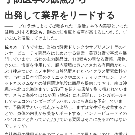
出発して業界をリードする
―― プロラボによって提唱された「腸活」や体内美容といった
健康に対する概念も、御社の知名度と名声が高まるにつれて、ず
いぶんと浸透してきました。
佐々木
そうですね、当社は酵素ドリンクやサプリメント等のイ
ンナービューティ商品をはじめとする健康・美容分野で事業を展
開しています。当社の主力製品は、113種もの異なる野菜、果物、
きのこ、海藻を使用して、腸内環境に良いとされる有用菌がたっ
ぷり棲みついたヒノキ樽で自然発酵させたハイクラス酵素飲料で
す。当社は日本全国のクリニックやエステティックサロン、フィ
ットネスジムなどの健康関連施設に商品を提供しており、南は沖
縄から北は北海道まで、2万6千を超える店舗で取り扱われていま
す。さらに海外では15か国（地域）にも展開し、シンガポールそ
してチェコのアンダーズプラハホテルにも進出を予定していま
す。予防医学という観点から出発し、まずは食生活を改善するこ
とで、身体の内側から美をサポートする、インナービューティの
パイオニアと言っていただけている要因はそこにあるのではない
でしょうか。
当社商品の愛用者からのフィードバックで最も多いのは、体重が