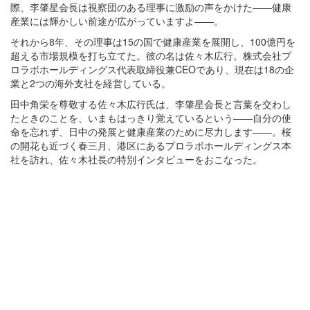
際、李肇星会長は視察団のある理事に激励の声をかけた――健康
産業には輝かしい前途が広がっていますよ――。
それから8年、その理事は15の国で健康産業を展開し、100億円を
超える市場規模を打ち立てた。彼の名は佐々木広行。株式会社プ
ロラボホールディングス代表取締役兼CEOであり、現在は18の企
業と2つの海外支社を経営している。
田中角栄を尊敬する佐々木広行氏は、李肇星会長と言葉を交わし
たときのことを、いまもはっきり覚えているという――自分の使
命を忘れず、日中の発展と健康産業のために尽力します――。桜
の開花も近づく春三月、港区にあるプロラボホールディングス本
社を訪れ、佐々木社長の特別インタビューをおこなった。