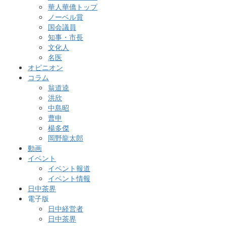
華人華僑トップ
ノーベル賞
国会議員
知事・市長
文化人
名医
オピニオン
コラム
翁道逵
洪欣
中島昭
曹申
楊多傑
岡野龍太郎
動画
イベント
イベント報道
イベント情報
日中茶界
電子版
日中経営者
日中茶界