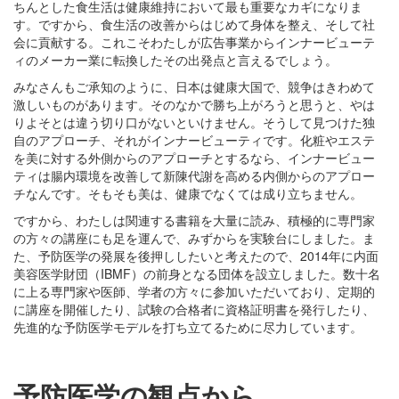
ちんとした食生活は健康維持において最も重要なカギになりま
す。ですから、食生活の改善からはじめて身体を整え、そして社
会に貢献する。これこそわたしが広告事業からインナービューテ
ィのメーカー業に転換したその出発点と言えるでしょう。
みなさんもご承知のように、日本は健康大国で、競争はきわめて
激しいものがあります。そのなかで勝ち上がろうと思うと、やは
りよそとは違う切り口がないといけません。そうして見つけた独
自のアプローチ、それがインナービューティです。化粧やエステ
を美に対する外側からのアプローチとするなら、インナービュー
ティは腸内環境を改善して新陳代謝を高める内側からのアプロー
チなんです。そもそも美は、健康でなくては成り立ちません。
ですから、わたしは関連する書籍を大量に読み、積極的に専門家
の方々の講座にも足を運んで、みずからを実験台にしました。ま
た、予防医学の発展を後押ししたいと考えたので、2014年に内面
美容医学財団（IBMF）の前身となる団体を設立しました。数十名
に上る専門家や医師、学者の方々に参加いただいており、定期的
に講座を開催したり、試験の合格者に資格証明書を発行したり、
先進的な予防医学モデルを打ち立てるために尽力しています。
予防医学の観点から