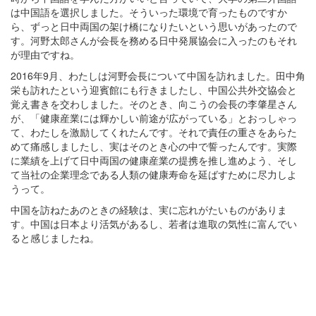
は中国語を選択しました。そういった環境で育ったものですか
ら、ずっと日中両国の架け橋になりたいという思いがあったので
す。河野太郎さんが会長を務める日中発展協会に入ったのもそれ
が理由ですね。
2016年9月、わたしは河野会長について中国を訪れました。田中角
栄も訪れたという迎賓館にも行きましたし、中国公共外交協会と
覚え書きを交わしました。そのとき、向こうの会長の李肇星さん
が、「健康産業には輝かしい前途が広がっている」とおっしゃっ
て、わたしを激励してくれたんです。それで責任の重さをあらた
めて痛感しましたし、実はそのとき心の中で誓ったんです。実際
に業績を上げて日中両国の健康産業の提携を推し進めよう、そし
て当社の企業理念である人類の健康寿命を延ばすために尽力しよ
うって。
中国を訪ねたあのときの経験は、実に忘れがたいものがありま
す。中国は日本より活気があるし、若者は進取の気性に富んでい
ると感じましたね。