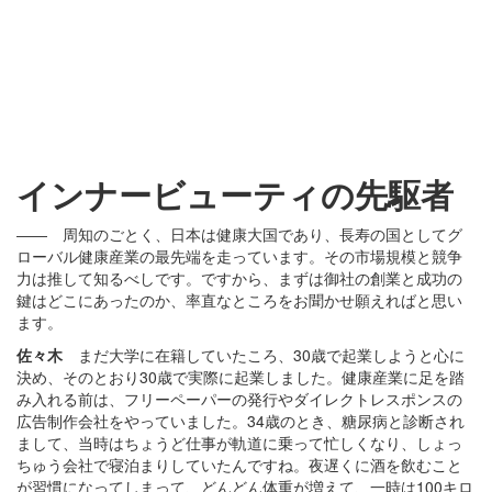
インナービューティの
先駆者
―― 周知のごとく、日本は健康大国であり、長寿の国としてグ
ローバル健康産業の最先端を走っています。その市場規模と競争
力は推して知るべしです。ですから、まずは御社の創業と成功の
鍵はどこにあったのか、率直なところをお聞かせ願えればと思い
ます。
佐々木
まだ大学に在籍していたころ、30歳で起業しようと心に
決め、そのとおり30歳で実際に起業しました。健康産業に足を踏
み入れる前は、フリーペーパーの発行やダイレクトレスポンスの
広告制作会社をやっていました。34歳のとき、糖尿病と診断され
まして、当時はちょうど仕事が軌道に乗って忙しくなり、しょっ
ちゅう会社で寝泊まりしていたんですね。夜遅くに酒を飲むこと
が習慣になってしまって、どんどん体重が増えて、一時は100キロ