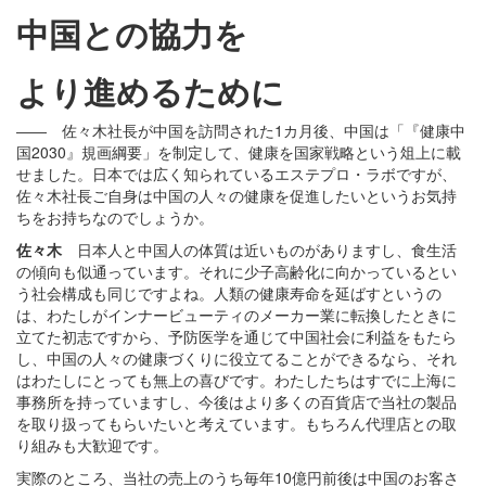
中国との協力を
より進めるために
―― 佐々木社長が中国を訪問された1カ月後、中国は「『健康中
国2030』規画綱要」を制定して、健康を国家戦略という俎上に載
せました。日本では広く知られているエステプロ・ラボですが、
佐々木社長ご自身は中国の人々の健康を促進したいというお気持
ちをお持ちなのでしょうか。
佐々木
日本人と中国人の体質は近いものがありますし、食生活
の傾向も似通っています。それに少子高齢化に向かっているとい
う社会構成も同じですよね。人類の健康寿命を延ばすというの
は、わたしがインナービューティのメーカー業に転換したときに
立てた初志ですから、予防医学を通じて中国社会に利益をもたら
し、中国の人々の健康づくりに役立てることができるなら、それ
はわたしにとっても無上の喜びです。わたしたちはすでに上海に
事務所を持っていますし、今後はより多くの百貨店で当社の製品
を取り扱ってもらいたいと考えています。もちろん代理店との取
り組みも大歓迎です。
実際のところ、当社の売上のうち毎年10億円前後は中国のお客さ