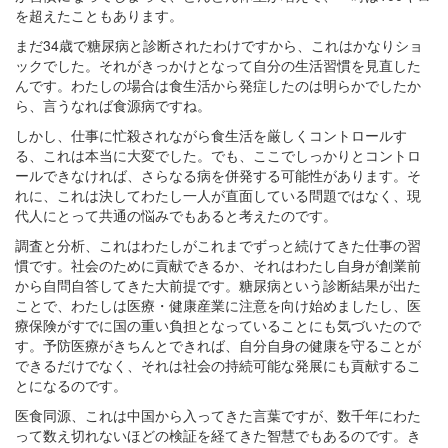
を超えたこともあります。
まだ34歳で糖尿病と診断されたわけですから、これはかなりショ
ックでした。それがきっかけとなって自分の生活習慣を見直した
んです。わたしの場合は食生活から発症したのは明らかでしたか
ら、言うなれば食源病ですね。
しかし、仕事に忙殺されながら食生活を厳しくコントロールす
る、これは本当に大変でした。でも、ここでしっかりとコントロ
ールできなければ、さらなる病を併発する可能性があります。そ
れに、これは決してわたし一人が直面している問題ではなく、現
代人にとって共通の悩みでもあると考えたのです。
調査と分析、これはわたしがこれまでずっと続けてきた仕事の習
慣です。社会のために貢献できるか、それはわたし自身が創業前
から自問自答してきた大前提です。糖尿病という診断結果が出た
ことで、わたしは医療・健康産業に注意を向け始めましたし、医
療保険がすでに国の重い負担となっていることにも気づいたので
す。予防医療がきちんとできれば、自分自身の健康を守ることが
できるだけでなく、それは社会の持続可能な発展にも貢献するこ
とになるのです。
医食同源、これは中国から入ってきた言葉ですが、数千年にわた
って数え切れないほどの検証を経てきた智慧でもあるのです。き