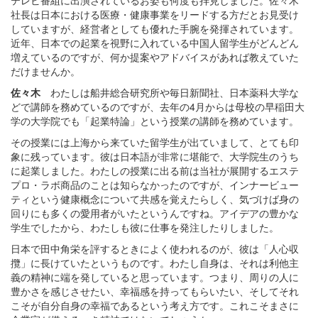
テレビ番組に出演されているお姿も何度も拝見しました。佐々木
社長は日本における医療・健康事業をリードする方だとお見受け
していますが、経営者としても優れた手腕を発揮されています。
近年、日本での起業を視野に入れている中国人留学生がどんどん
増えているのですが、何か提案やアドバイスがあれば教えていた
だけませんか。
佐々木
わたしは船井総合研究所や毎日新聞社、日本薬科大学な
どで講師を務めているのですが、去年の4月からは母校の早稲田大
学の大学院でも「起業特論」という授業の講師を務めています。
その授業には上海から来ていた留学生が出ていまして、とても印
象に残っています。彼は日本語が非常に堪能で、大学院生のうち
に起業しました。わたしの授業に出る前は当社が展開するエステ
プロ・ラボ商品のことは知らなかったのですが、インナービュー
ティという健康概念について共感を覚えたらしく、気づけば身の
回りにも多くの愛用者がいたというんですね。アイデアの豊かな
学生でしたから、わたしも彼に仕事を発注したりしました。
日本で田中角栄を評するときによく使われるのが、彼は「人心収
攬」に長けていたというものです。わたし自身は、それは利他主
義の精神に端を発していると思っています。つまり、周りの人に
豊かさを感じさせたい、幸福感を持ってもらいたい、そしてそれ
こそが自分自身の幸福であるという考え方です。これこそまさに