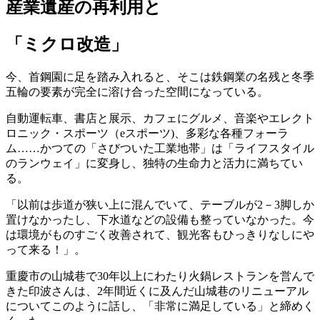
産業遺産の再利用と
「ミクロ改造」
今、首鋼園に足を踏み入れると、そこは鉄鋼業の名残と冬季
五輪の要素が完全に溶け合った空間になっている。
自動運転車、書店と展示、カフェにグルメ、音楽やエレクト
ロニック・スポーツ（eスポーツ)、多彩な各種フォーラ
ム……かつての「さびついた工業地帯」は「ライフスタイル
のランウェイ」に変身し、独特の生命力と活力に満ちてい
る。
「以前は歩道が狭い上に混んでいて、テーブルが2－3脚しか
置けなかったし、下水道などの設備も整っていなかった。今
は環境がものすごく改善されて、観光客もひっきりなしにや
って来る！」。
重慶市の山城巷で30年以上にわたり火鍋レストランを営んで
きた印波さんは、2年間近くに及んだ山城巷のリニューアル
についてこのように話し、「非常に満足している」と締めく