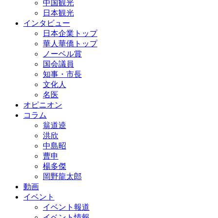
中国観光
日本観光
インタビュー
日本企業トップ
華人華僑トップ
ノーベル賞
国会議員
知事・市長
文化人
名医
オピニオン
コラム
翁道逵
洪欣
中島昭
曹申
楊多傑
岡野龍太郎
動画
イベント
イベント報道
イベント情報