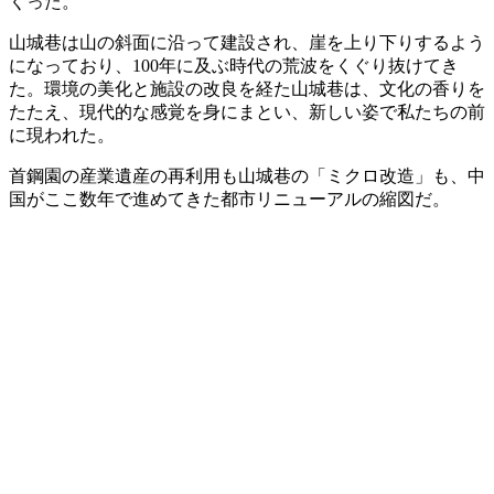
くった。
山城巷は山の斜面に沿って建設され、崖を上り下りするよう
になっており、100年に及ぶ時代の荒波をくぐり抜けてき
た。環境の美化と施設の改良を経た山城巷は、文化の香りを
たたえ、現代的な感覚を身にまとい、新しい姿で私たちの前
に現われた。
首鋼園の産業遺産の再利用も山城巷の「ミクロ改造」も、中
国がここ数年で進めてきた都市リニューアルの縮図だ。