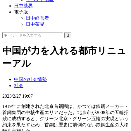
日中茶界
電子版
日中経営者
日中茶界
中国が力を入れる都市リニュ
ーアル
中国の社会情勢
社会
2023/2/27 19:07
1919年に創建された北京首鋼園は、かつては鉄鋼メーカー・
首鋼集団の中核生産エリアだった。北京市が2008年の五輪招
致に成功すると、グリーン北京・グリーン五輪の実現という
約束を果たすため、首鋼は歴史に前例のない鉄鋼生産の大移
転を実施した。