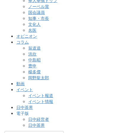
華人華僑トップ
ノーベル賞
国会議員
知事・市長
文化人
名医
オピニオン
コラム
翁道逵
洪欣
中島昭
曹申
楊多傑
岡野龍太郎
動画
イベント
イベント報道
イベント情報
日中茶界
電子版
日中経営者
日中茶界