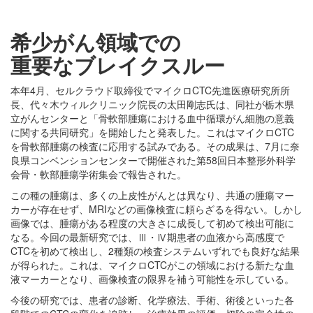
希少がん領域での
重要なブレイクスルー
本年4月、セルクラウド取締役でマイクロCTC先進医療研究所所
長、代々木ウィルクリニック院長の太田剛志氏は、同社が栃木県
立がんセンターと「骨軟部腫瘍における血中循環がん細胞の意義
に関する共同研究」を開始したと発表した。これはマイクロCTC
を骨軟部腫瘍の検査に応用する試みである。その成果は、7月に奈
良県コンベンションセンターで開催された第58回日本整形外科学
会骨・軟部腫瘍学術集会で報告された。
この種の腫瘍は、多くの上皮性がんとは異なり、共通の腫瘍マー
カーが存在せず、MRIなどの画像検査に頼らざるを得ない。しかし
画像では、腫瘍がある程度の大きさに成長して初めて検出可能に
なる。今回の最新研究では、Ⅲ・Ⅳ期患者の血液から高感度で
CTCを初めて検出し、2種類の検査システムいずれでも良好な結果
が得られた。これは、マイクロCTCがこの領域における新たな血
液マーカーとなり、画像検査の限界を補う可能性を示している。
今後の研究では、患者の診断、化学療法、手術、術後といった各