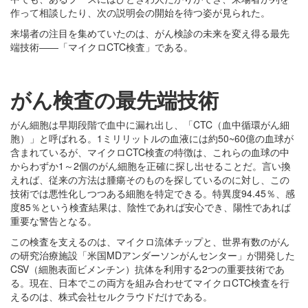
作って相談したり、次の説明会の開始を待つ姿が見られた。
来場者の注目を集めていたのは、がん検診の未来を変え得る最先
端技術――「マイクロCTC検査」である。
がん検査の最先端技術
がん細胞は早期段階で血中に漏れ出し、「CTC（血中循環がん細
胞）」と呼ばれる。1ミリリットルの血液には約50~60億の血球が
含まれているが、マイクロCTC検査の特徴は、これらの血球の中
からわずか1～2個のがん細胞を正確に探し出せることだ。言い換
えれば、従来の方法は腫瘍そのものを探しているのに対し、この
技術では悪性化しつつある細胞を特定できる。特異度94.45％、感
度85％という検査結果は、陰性であれば安心でき、陽性であれば
重要な警告となる。
この検査を支えるのは、マイクロ流体チップと、世界有数のがん
の研究治療施設「米国MDアンダーソンがんセンター」が開発した
CSV（細胞表面ビメンチン）抗体を利用する2つの重要技術であ
る。現在、日本でこの両方を組み合わせてマイクロCTC検査を行
えるのは、株式会社セルクラウドだけである。