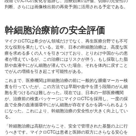
段階でのCTCの変化を追跡し、治療効果の評価、切除の完全性の
判断、さらには画像検出前の再発予測に活用される予定である。
幹細胞治療前の安全評価
マイクロCTCは希少がん領域だけでなく、再生医療分野でも不可
欠な役割を果たしている。近年、日本の幹細胞治療は、高度な医
療を求める多くの人々を引きつけており、とりわけ中国からの患
者が増えているが、この治療にはリスクが伴う。もし採取した脂
肪や血液中にがん細胞が潜んでいた場合、それを体内に戻すこと
でがんの増殖を引き起こす可能性がある。
これまで、医療機関は幹細胞治療の前に一般的な腫瘍マーカー検
査を行っていたが、この方法では早期や血中を漂う段階のがん細
胞を見つけるのは難しかった。現在では、日本の一部医療機関
が、治療前の検査パッケージにマイクロCTCを採用し、一度の採
血で全身の血液循環中にがん細胞が存在するかを調べられるよう
になった。これにより、幹細胞治療の安全性が大きく向上してい
る。
「幹細胞治療は高額だからこそ、安全で管理された基盤の上に行
うべきです。マイクロCTCは患者と医師の双方にさらなる安心を