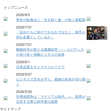
トップニュース
2026/8/3
歴史の転換点に「氷を砕く旅」が拓く新航路
2026/7/31
「自分たちに何ができるかではなく、相手が
何を必要としているか」
2026/7/21
睡眠科学が変える健康経営 ―― エビデンス
が切り拓く快眠ビジネスの未来
2026/6/1
日本品質をチャイナスピードで
2026/5/27
ビジネスで文化を守り、着物の未来を切り開
く
2026/5/20
半導体競争は「マテリアル時代」へ 世界が
注目する華人科学者の成果
サイトマップ