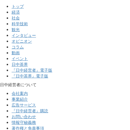
トップ
経済
社会
科学技術
観光
インタビュー
オピニオン
コラム
動画
イベント
日中茶界
『日中経営者』電子版
『日中茶界』電子版
日中経営者について
会社案内
事業紹介
広告サービス
『日中経営者』購読
お問い合わせ
情報守秘義務
著作権と免責事項