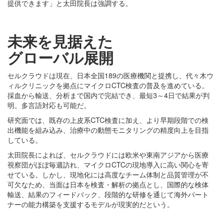
提供できます」と太田院長は強調する。
未来を見据えた
グローバル展開
セルクラウドは現在、日本全国189の医療機関と提携し、代々木ウ
ィルクリニックを拠点にマイクロCTC検査の普及を進めている。
採血から輸送、分析まで国内で完結でき、最短3～4日で結果が判
明。多言語対応も可能だ。
研究面では、既存の上皮系CTC検査に加え、より早期段階での検
出機能を組み込み、治療中の動態モニタリングの精度向上を目指
している。
太田院長によれば、セルクラウドには欧米や東南アジアから医療
視察団がほぼ毎週訪れ、マイクロCTCの現地導入に高い関心を寄
せている。しかし、現地化には高度なチーム体制と品質管理が不
可欠なため、当面は日本を検査・解析の拠点とし、国際的な検体
輸送、結果のフィードバック、段階的な研修を通じて海外パート
ナーの能力構築を支援するモデルが現実的だという。