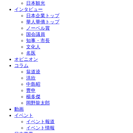
日本観光
インタビュー
日本企業トップ
華人華僑トップ
ノーベル賞
国会議員
知事・市長
文化人
名医
オピニオン
コラム
翁道逵
洪欣
中島昭
曹申
楊多傑
岡野龍太郎
動画
イベント
イベント報道
イベント情報