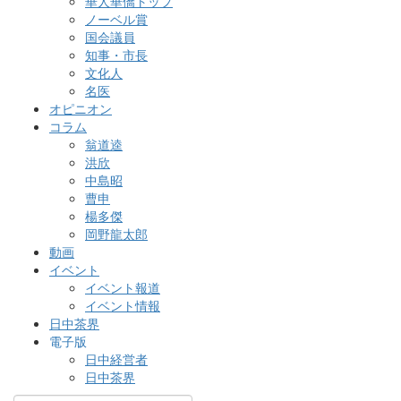
華人華僑トップ
ノーベル賞
国会議員
知事・市長
文化人
名医
オピニオン
コラム
翁道逵
洪欣
中島昭
曹申
楊多傑
岡野龍太郎
動画
イベント
イベント報道
イベント情報
日中茶界
電子版
日中経営者
日中茶界