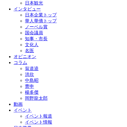
日本観光
インタビュー
日本企業トップ
華人華僑トップ
ノーベル賞
国会議員
知事・市長
文化人
名医
オピニオン
コラム
翁道逵
洪欣
中島昭
曹申
楊多傑
岡野龍太郎
動画
イベント
イベント報道
イベント情報