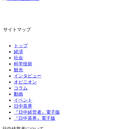
サイトマップ
トップ
経済
社会
科学技術
観光
インタビュー
オピニオン
コラム
動画
イベント
日中茶界
『日中経営者』電子版
『日中茶界』電子版
日中経営者について