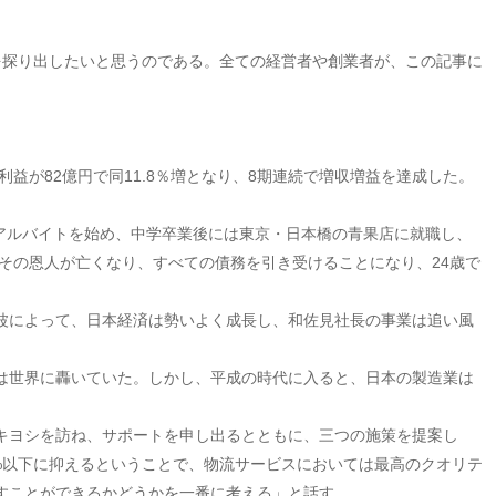
を探り出したいと思うのである。全ての経営者や創業者が、この記事に
常利益が82億円で同11.8％増となり、8期連続で増収増益を達成した。
でアルバイトを始め、中学卒業後には東京・日本橋の青果店に就職し、
その恩人が亡くなり、すべての債務を引き受けることになり、24歳で
波によって、日本経済は勢いよく成長し、和佐見社長の事業は追い風
は世界に轟いていた。しかし、平成の時代に入ると、日本の製造業は
キヨシを訪ね、サポートを申し出るとともに、三つの施策を提案し
1%以下に抑えるということで、物流サービスにおいては最高のクオリテ
すことができるかどうかを一番に考える」と話す。