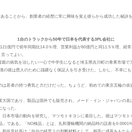
であることから、創業者の経歴に常に興味を覚え彼らから成功した秘訣
1
台のトラックから
50
年で
日本を代表する
3PL
会社に
21億円で前年同期比14.0％増、営業利益が80億円と同11.5％増、経
と言ってよい。
、母親の病気を治したい一心で中学生になると埼玉県吉川町の青果市場
血漢の彼は恩人のために躊躇なく保証人を引き受けた。しかし、不幸にも
のは若者の持つ勇気と力だけだった。ちょうど、初めての東京五輪の余
業大国であり、製品は国外でも販売され、メード・イン・ジャパンの名
になった。
、日本市場の動向を研究し、マツモトキヨシに着目した。彼はマツモト
品」である。「NO検品」とは、丸和運輸機関の納品時の誤差を0.000
。和佐見社長は「自分の経営上の判断材料として、相手に成長をもたら