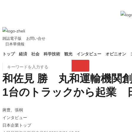
雑誌電子版
お問い合せ
日本華僑報
トップ
経済
社会
科学技術
観光
インタビュー
オピニオン
和佐見 勝 丸和運輸機関
1台のトラックから起業 
蔣豊、張桐
インタビュー
日本企業トップ