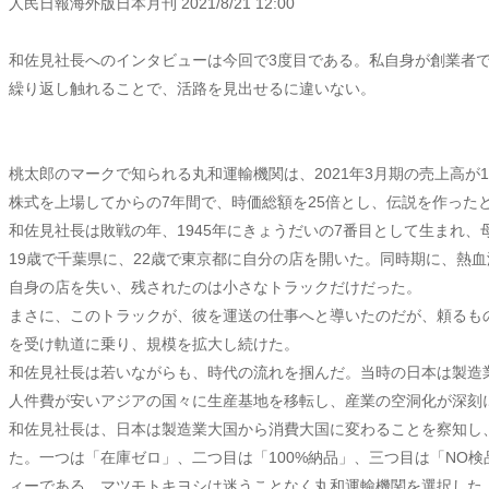
人民日報海外版日本月刊
2021/8/21 12:00
和佐見社長へのインタビューは今回で3度目である。私自身が創業者
繰り返し触れることで、活路を見出せるに違いない。
桃太郎のマークで知られる丸和運輸機関は、2021年3月期の売上高が11
株式を上場してからの7年間で、時価総額を25倍とし、伝説を作った
和佐見社長は敗戦の年、1945年にきょうだいの7番目として生まれ
19歳で千葉県に、22歳で東京都に自分の店を開いた。同時期に、熱
自身の店を失い、残されたのは小さなトラックだけだった。
まさに、このトラックが、彼を運送の仕事へと導いたのだが、頼るも
を受け軌道に乗り、規模を拡大し続けた。
和佐見社長は若いながらも、時代の流れを掴んだ。当時の日本は製造
人件費が安いアジアの国々に生産基地を移転し、産業の空洞化が深刻
和佐見社長は、日本は製造業大国から消費大国に変わることを察知し
た。一つは「在庫ゼロ」、二つ目は「100%納品」、三つ目は「NO検
ィーである。マツモトキヨシは迷うことなく丸和運輸機関を選択した