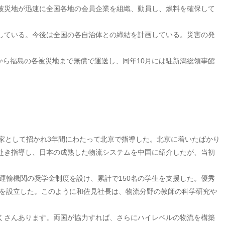
非被災地が迅速に全国各地の会員企業を組織、動員し、燃料を確保して
結している。今後は全国の各自治体との締結を計画している。災害の発
から福島の各被災地まで無償で運送し、同年10月には駐新潟総領事館
家として招かれ3年間にわたって北京で指導した。北京に着いたばかり
赴き指導し、日本の成熟した物流システムを中国に紹介したが、当初
運輸機関の奨学金制度を設け、累計で150名の学生を支援した。優秀
」を設立した。このように和佐見社長は、物流分野の教師の科学研究や
くさんあります。両国が協力すれば、さらにハイレベルの物流を構築