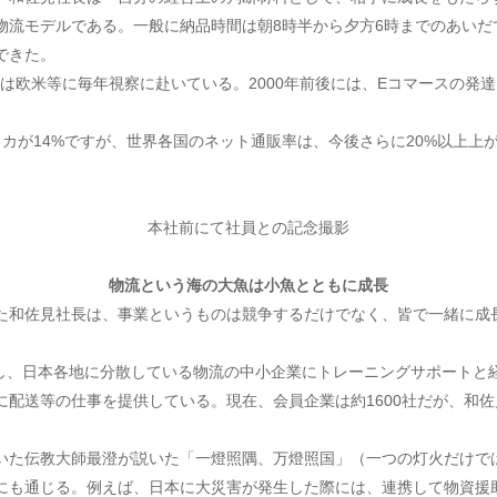
物流モデルである。一般に納品時間は朝8時半から夕方6時までのあいだ
できた。
長は欧米等に毎年視察に赴いている。2000年前後には、Eコマースの
アメリカが14%ですが、世界各国のネット通販率は、今後さらに20%以
本社前にて社員との記念撮影
物流という海の大魚は
小魚とともに成長
た和佐見社長は、事業というものは競争するだけでなく、皆で一緒に成
を構築し、日本各地に分散している物流の中小企業にトレーニングサポート
送等の仕事を提供している。現在、会員企業は約1600社だが、和佐見社長
いた伝教大師最澄が説いた「一燈照隅、万燈照国」（一つの灯火だけで
流にも通じる。例えば、日本に大災害が発生した際には、連携して物資援