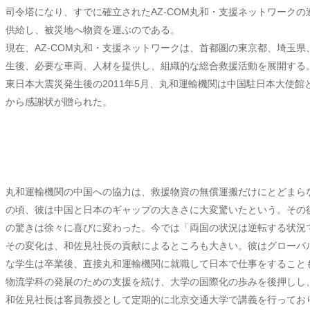
司令塔になり、すでに確立されたAZ-COM丸和・支援ネットワーク
供給し、被災地へ物資を運ぶのである。
現在、AZ-COM丸和・支援ネットワークは、首都圏の東京都、埼玉
生後、必要な車両、人材を提供し、組織的な総合救援活動を展開する
東日本大震災発生後の2011年5月、丸和運輸機関は中国駐日本大使
から感謝状が贈られた。
丸和運輸機関の中国への協力は、救援物資の無償運搬だけにとどまら
の頃、彼は中国と日本のギャップの大きさに大変驚いたという。その
の驚きは徐々に喜びに変わった。今では「両国の状況は逆転する状況
その変化は、和佐見社長の貢献によるところも大きい。彼はグローバル
な学生は卒業後、直接丸和運輸機関に就職して日本で仕事をすることも
物流学科の発展のための支援を続け、大学の国際化の歩みを後押しし
和佐見社長は客員教授として定期的に北京交通大学で講義を行ってお