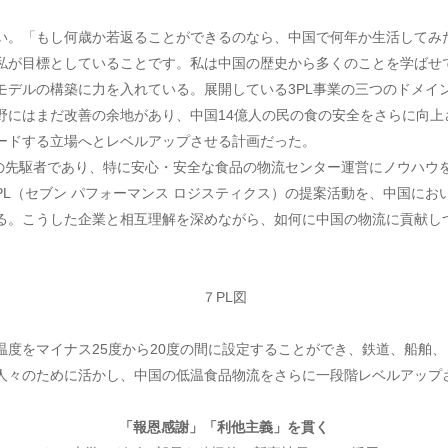
い。「もし何歳か若返ることができるのなら、中国で何年か生活してみ
私が目標としていることです。私は中国の歴史から多くのことを学ばせ
デルの構築に力を入れている。展開している3PL事業の三つのドメイ
野にはまだ改善の余地があり、中国14億人の民の食の安全をさらに向上
ードする立場へとレベルアップさせる計画だった。
）の先駆者であり、特に安心・安全な食品の物流センター運営にノウハウ
L（セブン パフォーマンス ロジスティクス）の提案活動を、中国に
る。こうした企業と相互理解を深めながら、如何に中国の物流に貢献し
７PL図
度をマイナス25度から20度の間に設定することができ、鉄道、船舶
人々のために活かし、中国の低温食品物流をさらに一段階レベルアップ
「報恩感謝」「利他主義」を貫く