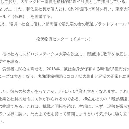
を運営しており、大学ラグビー部員を積極的に新卒社員として採用している。
になった。また、和佐見社長が個人として約20億円の寄付を行い、東京
ールド（仮称）」を整備する。
を支え、環境・社会に優しい超高度で最先端の食の流通プラットフォーム
松伏物流センター（イメージ）
。彼は社内に丸和ロジスティクス大学を設立し、階層別に教育を徹底し、
要性を語る。
労働者に関心を寄せる。2018年、彼は自身が保有する時価約5億円
るニーズは大きくなり、丸和運輸機関はコロナ拡大防止と経済の正常化
した。彼らの努力があってこそ、われわれ企業も大きくなれます。これ
企業と社員の運命共同体が作られるのである。和佐見社長の「報恩感謝
の物語である。これは、挑戦と開拓を続け、空想に走らず、虚勢を張ら
広い世界に誘い、死ぬまで志を持って奮闘しようという気持ちに駆り立
い。