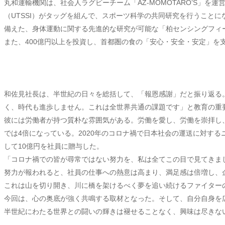
丸和運輸機関は、社会人ラグビーチーム「AZ-MOMOTARO’S」
（UTSSI）がタッグを組んで、スポーツ科学の共同研究を行うこと
備えた、身体運動に関する先進的な研究が可能な「柏センシングフィ
また、400億円以上を投資し、首都圏の食の「安心・安全・安定」
和佐見社長は、半世紀の日々を総括して、「報恩感謝」だと振り返る
く、時代も進歩しません。これは全世界共通の課題です」と教育の重
彼には労働者が持つ質朴な雰囲気がある。労働を愛し、労働を崇拝し、
では4倍になっている。2020年のコロナ禍で日本社会の運送に対す
して10億円を社員に贈与した。
「コロナ禍での皆が尋常ではない努力を、私は全てこの目で見てきま
努力が報われると、社員の仕事への熱意は高まり、満足感は倍増し、
これは山を切り開き、川に橋を架けるべく夢を追い続けるファイター
今回は、心の奥底が強く共鳴する取材となった。そして、自分自身を
半世紀にわたる世界との闘いの輝きは褪せることなく、興味は尽きな