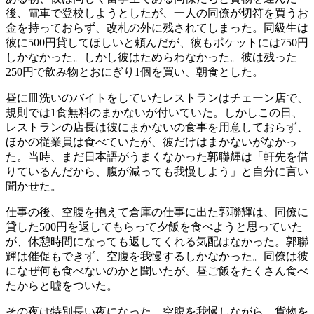
後、電車で登校しようとしたが、一人の同僚が切符を買うお
金を持っておらず、改札の外に残されてしまった。同級生は
彼に500円貸してほしいと頼んだが、彼もポケットには750円
しかなかった。しかし彼はためらわなかった。彼は残った
250円で飲み物とおにぎり1個を買い、朝食とした。
昼に皿洗いのバイトをしていたレストランはチェーン店で、
規則では1食無料のまかないが付いていた。しかしこの日、
レストランの店長は彼にまかないの食事を用意しておらず、
ほかの従業員は食べていたが、彼だけはまかないがなかっ
た。当時、まだ日本語がうまくなかった郭聯輝は「軒先を借
りているんだから、腹が減っても我慢しよう」と自分に言い
聞かせた。
仕事の後、空腹を抱えて倉庫の仕事に出た郭聯輝は、同僚に
貸した500円を返してもらって夕飯を食べようと思っていた
が、休憩時間になっても返してくれる気配はなかった。郭聯
輝は催促もできず、空腹を我慢するしかなかった。同僚は彼
になぜ何も食べないのかと聞いたが、昼ご飯をたくさん食べ
たからと嘘をついた。
その夜は特別長い夜になった。空腹を我慢しながら、貨物を