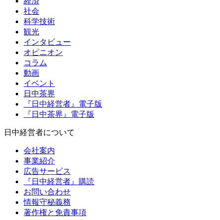
経済
社会
科学技術
観光
インタビュー
オピニオン
コラム
動画
イベント
日中茶界
『日中経営者』電子版
『日中茶界』電子版
日中経営者について
会社案内
事業紹介
広告サービス
『日中経営者』購読
お問い合わせ
情報守秘義務
著作権と免責事項