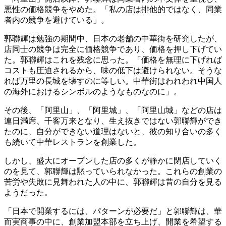
悪性の価格競争をやめた。「私の店は排他的ではなく、同業
者内の競争を避けている」。
郭聯輝は勉強の期間中、日本の老舗の中華街を研究したが、
店同士の競争は完全に価格競争であり、価格を押し下げてい
た。郭聯輝はこれを残念に思った。「価格を無理に下げれば
コストも圧迫されるから、味の低下は避けられない。そうな
れば万里の長城を壊すのに等しい。中華街はわれわれ中国人
の海外におけるシンボルのようなものなのに」。
その後、「阿里山」、「阿里城」、「阿里山城」などの店は
連日満席、千客万来となり、生え抜きではない郭聯輝ができ
たのに、自分ができない道理はないと、彼の知り合いの多く
も続いて中華レストランを創業した。
しかし、盛大にオープンした店の多くが静かに閉店していく
のを見て、郭聯輝は黙っていられなかった。これらの創業の
苦労や失敗に見舞われた人の中に、郭聯輝は昔の自分を見る
ようだった。
「日本で開業するには、パターンが必要だ」と郭聯輝は、華
而実商事の中に、創業加盟本部を立ち上げ、開業を希望する