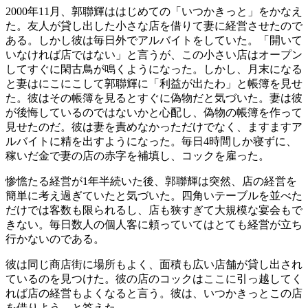
2000年11月、郭聯輝ははじめての「いつかきっと」をかなえ
た。友人が貸し出した小さな店を借りて妻に経営させたので
ある。しかし彼は毎日外でアルバイトをしていた。「開いて
いなければ店ではない」と言うが、この小さい店はオープン
してすぐに閑古鳥が鳴くようになった。しかし、月末になる
と妻はにこにこして郭聯輝に「利益が出たわ」と帳簿を見せ
た。彼はその帳簿を見るとすぐに偽物だと気づいた。妻は彼
が後悔しているのではないかと心配し、偽物の帳簿を作って
見せたのだ。彼は妻を責めなかっただけでなく、ますますア
ルバイトに精を出すようになった。毎日4時間しか寝ずに、
稼いだ金で妻の店の赤字を補填し、コックを雇った。
惨憺たる経営が1年半続いた後、郭聯輝は突然、店の経営を
簡単に考え過ぎていたと気づいた。四角いテーブルを並べた
だけでは客数も限られるし、店も狭すぎて大規模な宴会もで
きない。毎日数人の個人客に頼っていてはとても経営が立ち
行かないのである。
彼は同じ商店街に場所もよく、面積も広い店舗が貸し出され
ているのを見つけた。彼の店のコックはここに引っ越してく
れば店の経営もよくなると言う。彼は、いつかきっとこの店
を借りよう、と答えた。