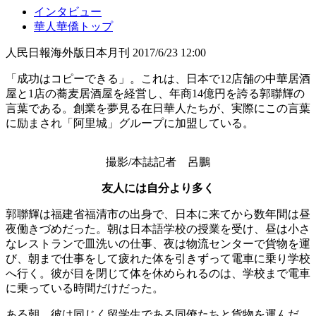
インタビュー
華人華僑トップ
人民日報海外版日本月刊
2017/6/23 12:00
「成功はコピーできる」。これは、日本で12店舗の中華居酒
屋と1店の蕎麦居酒屋を経営し、年商14億円を誇る郭聯輝の
言葉である。創業を夢見る在日華人たちが、実際にこの言葉
に励まされ「阿里城」グループに加盟している。
撮影/本誌記者 呂鵬
友人には自分より多く
郭聯輝は福建省福清市の出身で、日本に来てから数年間は昼
夜働きづめだった。朝は日本語学校の授業を受け、昼は小さ
なレストランで皿洗いの仕事、夜は物流センターで貨物を運
び、朝まで仕事をして疲れた体を引きずって電車に乗り学校
へ行く。彼が目を閉じて体を休められるのは、学校まで電車
に乗っている時間だけだった。
ある朝、彼は同じく留学生である同僚たちと貨物を運んだ