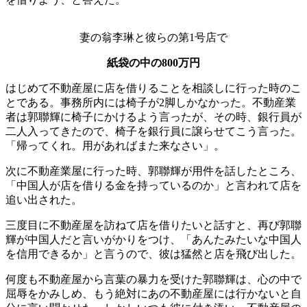
妻の翁李琳と彼らの第1号店で
紙袋の中の800万円
はじめて不動産屋に店を借りることを相談しに行った時のこ
とである。事務所内には椅子が2脚しかなかった。不動産業
者は郭聯輝に椅子にかけるよう言ったが、その時、銀行員が
二人入ってきたので、椅子を銀行員に譲らせてこう言った。
「帰ってくれ。用があればまた来なさい」。
次に不動産業屋に行った時、郭聯輝が用件を話したところ、
「中国人が店を借りる金を持っているのか」と言われて店を
追い出された。
三度目に不動産屋を訪ねて店を借りたいと話すと、再び郭聯
輝が中国人だと言いがかりをつけ、「あんたみたいな中国人
を信用できるか」と言うので、彼は猛然と店を飛び出した。
何度も不動産屋から言葉の暴力を受けた郭聯輝は、心の中で
屈辱をかみしめ、もう絶対にあの不動産屋には行かないと自