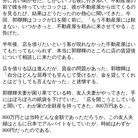
分に言い聞かせた。しかしいつも彼に付き添い、不動産屋の
前で彼を待っていたコックは、彼が不動産屋から出てくるの
を見るたび、結果はどうだったのか熱心に聞いてきた。今
回、郭聯輝はコックが口を開く前に、「もう不動産屋には頼
まない。いつかきっと、不動産屋を頼みに来させてやる」と
告げた。
半年後、店を借りたいという客が現れなかった不動産屋はい
てもたってもいられず、本当に郭聯輝のところに店の賃貸借
について相談しに来たのである。
店を借りる話は進んだが、資金の問題があった。郭聯輝は
「自分はどんな屈辱でも甘んじて受けるが、金を貸してくれ
とはどうしても言えなかった」と述懐する。
郭聯輝夫妻が困り果てている時、友人夫妻がやってきた。手
にはぼろぼろの紙袋を下げていた。「店を開こうとしている
と聞いて、わが家の全財産を持ってきた。800万円ある」。
800万円とは当時どんな金額であっただろうか。この友人夫
婦はともに日本でアルバイトをしていたが、時給はわずか
800円だったのである。