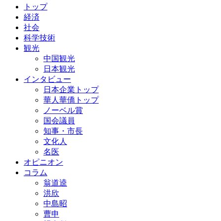
トップ
経済
社会
科学技術
観光
中国観光
日本観光
インタビュー
日本企業トップ
華人華僑トップ
ノーベル賞
国会議員
知事・市長
文化人
名医
オピニオン
コラム
翁道逵
洪欣
中島昭
曹申