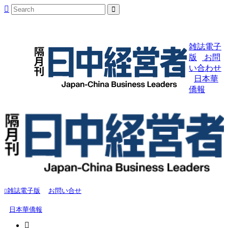
雑誌電子
版
お問
い合わせ
日本華
僑報
雑誌電子版
お問い合せ
日本華僑報