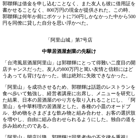
郭聯輝は借金を申し込むことなく、また友人も彼に借用証を
書かせることなく、800万円の現金が提供された。この時、
郭聯輝は何年か前にポケットに750円しかなかった中から500
円を同僚に貸した自分を思い浮かべた。
「阿里山城」第7号店
中華居酒屋創業の先駆け
「台湾風居酒屋阿里山」は郭聯輝にとって得難い二度目の開
店チャンスだった。友人の800万円と篤い友情と信頼にはど
うあっても背けなかった。彼は絶対に失敗できなかった。
「阿里山」を成功させるため、郭聯輝は話題のレストランを
食べ歩いて勉強し、経営者講座に出席し、メニューを研究し
た結果、日本の居酒屋のやり方を取り入れることにし、「阿
里山」を中華料理の居酒屋とした。各種の小皿のオードブ
ル、炒め物をさまざまな飲み物と組み合わせ、お客の選択肢
を増やし、自由に組み合わせられるようにした。独自の道を
歩み始めたのである。
「阿里山」開店以降、郭聯輝は同業者内の不文律を重視し、