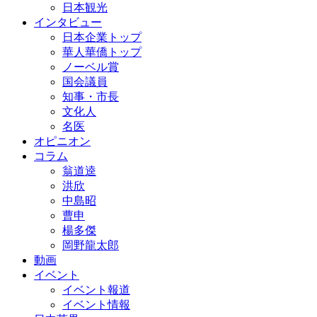
日本観光
インタビュー
日本企業トップ
華人華僑トップ
ノーベル賞
国会議員
知事・市長
文化人
名医
オピニオン
コラム
翁道逵
洪欣
中島昭
曹申
楊多傑
岡野龍太郎
動画
イベント
イベント報道
イベント情報