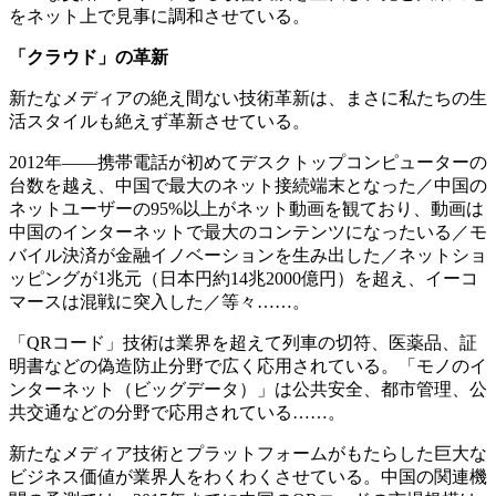
をネット上で見事に調和させている。
「クラウド」の革新
新たなメディアの絶え間ない技術革新は、まさに私たちの生
活スタイルも絶えず革新させている。
2012年――携帯電話が初めてデスクトップコンピューターの
台数を越え、中国で最大のネット接続端末となった／中国の
ネットユーザーの
95%以上がネット動画を観ており、動画は
中国のインターネットで最大のコンテンツになったいる／モ
バイル決済が金融イノベーションを生み出した／ネットショ
ッピングが1兆元（日本円約14兆2000億円）を超え、イーコ
マースは混戦に突入した／等々……。
「
QRコード」技術は業界を超えて列車の切符、医薬品、証
明書などの偽造防止分野で広く応用されている。「モノのイ
ンターネット（ビッグデータ）」は公共安全、都市管理、公
共交通などの分野で応用されている……。
新たなメディア技術とプラットフォームがもたらした巨大な
ビジネス価値が業界人をわくわくさせている。中国の関連機