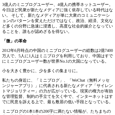
3億人のミニブログユーザー、4億人の携帯ネットユーザー。
今日ほど民衆が新たなメディアに強く依存している時代はな
い。 そして、新たなメディアが単に大衆のコミュニケーシ
ョンのパターンを変えただけではなく、政治、経済、文化な
ど多くの分野に急速に浸透し、高度な社会的媒介となってい
ることを、誰もが認めざるを得ない。
「微」の革命
2012年
6月時点の中国のミニブログユーザーの総数は2億7400
万人で、5人に1人はミニブログを利用しており、中国はすで
にミニブログユーザー数が世界No.1の大国になっている。
小を大きく豊かに、少を多くの集まりに。
私たちの身近に、「ミニブログ」、「
WeChat（無料メッセ
ンジャーアプリ）」に代表される新たなメディア「サイレン
トマジョリティー」の力が広がっている。現実の権力が有効
な管理監督、制約の手立てを欠く中で、インターネットはす
でに民意を訴える上で、最も敷居の低い手段となっている。
ミニブログの
1本1本の200字に満たない情報が、たちまちの