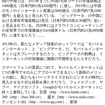
関の予測では、
2015年までに中国のQRコードの市場規模は
1000億元（日本円約1兆4200億円）に達し、2015年には中国
のモノのインターネット産業は5000億元（日本円約7兆1000
億円）を超えると見られている。「ビッグデータ」の中国に
おける潜在市場規模は2兆元（日本円約28兆4130億円）近い
と見込まれている。2020年にはクラウドコンピューティング
の全世界での市場価値が2410億米ドル（日本円約21兆4900億
円）に達するだろう……。
2013年の、新たなメディア技術のホットワードは「モバイル
インターネット」と「ビッグデータ」だ。モバイルインター
ネットは大ブレークするだろう。ビッグデータの勃興は、イ
ンターネットの付加価値に無限の可能性をもたらすだろう。
スマートフォンの普及につれて、モバイルインターネットは
1つの番号でその人にアプローチできるという固有のメリッ
トの故に、私たちをパーソナライズされたビジネスの時代に
突入させる十分な役割を果たすだろう。フェイスブック、ヤ
フー、マイクロソフト、Googleがモバイルインターネットに
続々と参戦している。百度（http：//www.baidu.com/）、
360（http：//hao.360.cn/）、盛大（http：//www.snda.com）、
テンセントQQ（http：//www.qq.com/）、新浪