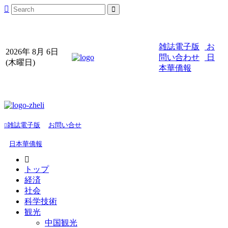
雑誌電子版
お
2026年 8月 6日
問い合わせ
日
(木曜日)
本華僑報
雑誌電子版
お問い合せ
日本華僑報
トップ
経済
社会
科学技術
観光
中国観光