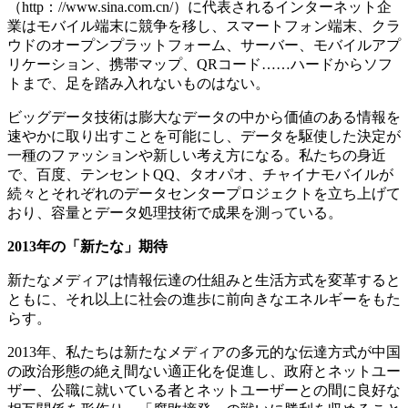
（http：//www.sina.com.cn/）に代表されるインターネット企
業はモバイル端末に競争を移し、スマートフォン端末、クラ
ウドのオープンプラットフォーム、サーバー、モバイルアプ
リケーション、携帯マップ、QRコード……ハードからソフ
トまで、足を踏み入れないものはない。
ビッグデータ技術は膨大なデータの中から価値のある情報を
速やかに取り出すことを可能にし、データを駆使した決定が
一種のファッションや新しい考え方になる。私たちの身近
で、百度、テンセント
QQ、タオパオ、チャイナモバイルが
続々とそれぞれのデータセンタープロジェクトを立ち上げて
おり、容量とデータ処理技術で成果を測っている。
2013年の「新たな」期待
新たなメディアは情報伝達の仕組みと生活方式を変革すると
ともに、それ以上に社会の進歩に前向きなエネルギーをもた
らす。
2013年、私たちは新たなメディアの多元的な伝達方式が中国
の政治形態の絶え間ない適正化を促進し、政府とネットユー
ザー、公職に就いている者とネットユーザーとの間に良好な