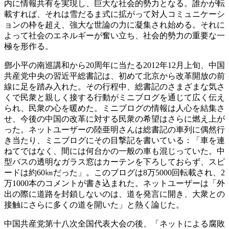
内に情報共有を実現し、巨大な社会的勢力となる。誰かが転
載すれば、それは雪だるま式に拡がって対人コミュニケーシ
ョンの枠を超え、強大な世論の力に凝集され始める。それに
よって社会のエネルギーが奮い立ち、社会的勢力の重要な一
極を形作る。
鄧小平の南巡講和から
20周年に当たる2012年12月上旬、中国
共産党中央の習近平総書記は、初めて北京から改革開放の前
線に足を踏み入れた。その行程中、総書記のさまざまな気さ
くで民衆と親しく接する行動がミニブログを通じて広く伝え
られ、民衆の心を暖めた。ミニブログの情報は人心を結集さ
せ、今後の中国の改革に対する民衆の希望はさらに燃え上が
った。ネットユーザーの陸亜明さんは総書記の車列に偶然行
き当たり、ミニブログにその目撃記を書いている：「車を連
ねてではなく、間には何台かの一般の車も混じっていた。中
型バスの透明なガラス窓はカーテンを下ろしておらず、スピ
ードは約60㎞だった」。このブログは8万5000回転載され、2
万1000本のコメントが書き込まれた。ネットユーザーは「外
出の際に道路を封鎖しないのは、道を発言に開き、大衆との
接触にさらに多くの道を開いた」と熱く論じた。
中国共産党第十八次全国代表大会の後、「ネットによる腐敗