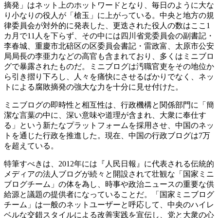
摘発」はネット上のホットワードとなり、毎日のように大な
り小なりの役人が「槍玉」に上がっている。中央と地方の規
律委員会が対外的に発表した、更迭された役人の数はここ
1
カ月で11人を下らず、その中には四川省党委員会の副書記
・
李春城、重慶市北碚区の区委員会書記・雷政富、太原市公安
局局長の李亜力などの高官も含まれており、多くはミニブロ
グで暴露されたものだ。ミニブログは汚職官吏をその地位か
ら引き摺り下ろし、人々を痛快にさせるばかりでなく、ネッ
トによる腐敗摘発の強大な力を十分に見せ付けた。
ミニブログの即時性と相互性は、行政機構と関係部門に「簡
潔な言葉の中に、深い意味や道理が含まれ、大衆に奉仕す
る」という新たなプラットフォームを採用させ、中国のネッ
トを通じた行政を推進した。現在、中国の行政ブログは
7万
を超えている。
特筆すべきは、
2012年には『人民日報』に代表される伝統的
メディアの法人ブログが続々と開設されて壮観な「国家ミニ
ブログチーム」の体を為し、時事や政治ニュースの重要な供
給源と議題の提供者になっていることだ。「国家ミニブログ
チーム」は一般のネットユーザーと呼応して、中央のハイレ
ベルな交錯スタイルによる改善実践を宣伝し、党と大衆の心