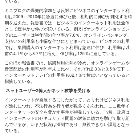
ている。
ミニブログの爆発的増加とは反対にビジネスのインターネット利
用は2009～2010年に急速に伸びた後、相対的に伸びが鈍化する時
期を迎えた。報告書では、ビジネスのインターネット利用は全体
として緩やかな伸びが続いている。例えばオンラインショッピン
グのユーザーは半年間の伸び率が7.6％、オンラインバンキング、
支払いの利用率も小幅な伸びにとどまっている。ビジネスの利用
では、集団購入のインターネット利用は急速に伸び、利用率は以
前の4.1％から8.7％に増え、伸び率は125％に達している。
このほか報告書では、娯楽利用の熱が冷め、オンラインゲームや
音楽配信の利用率が昨年末に比べ、それぞれ2.3％と0.5％低下し、
インターネットテレビの利用率も62.1％で横ばいとなっていると
指摘している。
ネットユーザー
2
億人がネット攻撃を受ける
インターネットが発展するにしたがって、とりわけビジネス利用
が進むにつれ、不法行為を行う者が数多くあらわれ、ここ数年イ
ンターネットの安全を脅かす事件が頻発している。当然、政府は
インターネットのセキュリティ問題の対策に総力を挙げて取り組
んでいるが、いまだ状況は深刻であり、無視できない課題となっ
ている。