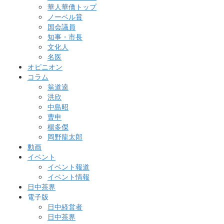
華人華僑トップ
ノーベル賞
国会議員
知事・市長
文化人
名医
オピニオン
コラム
翁道逵
洪欣
中島昭
曹申
楊多傑
岡野龍太郎
動画
イベント
イベント報道
イベント情報
日中茶界
電子版
日中経営者
日中茶界