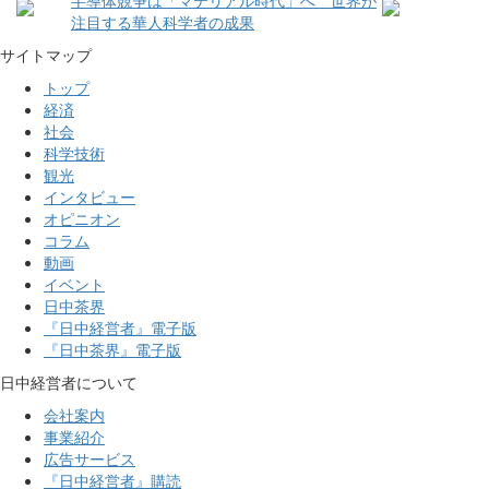
注目する華人科学者の成果
サイトマップ
トップ
経済
社会
科学技術
観光
インタビュー
オピニオン
コラム
動画
イベント
日中茶界
『日中経営者』電子版
『日中茶界』電子版
日中経営者について
会社案内
事業紹介
広告サービス
『日中経営者』購読