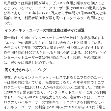
利用種別では娯楽利用が減り、ビジネス利用が緩やかな伸びにと
どまっている中で、ミニブログユーザー数は208.9％の驚異的な伸
び率であり、2010年末の6311万人から半年間で1億9500万人と爆
発的に増え、利用者増加率が最も高いインターネット利用法とな
った。
インターネットユーザーの増加速度は緩やかに減退
報告書は、中国のインターネットユーザー数は引き続き増加する
ものの、その速度は明らかに減退し始めていると指摘している。
今年に入り半年間で2770万人増えたが、伸び率はわずか6.1％で、
昨年同時期の3600万人と比べると減少傾向にある。2010年からイ
ンターネットユーザー数は伸び悩んでおり、現在、その増加率
は、緩やかに減退し始めている。
高く支持されるミニブログ
現在、新たなインターネットサービスであるミニブログのユーザ
ーは爆発的に増えている。報告書によると、今年半年間でミニブ
ログユーザー数は6311万人から1億9500万人に激増した。増加率
は208.9％と驚異的であり、インターネットユーザーにおける利用
率も13.8％から40.2％に急拡大している。注目すべきは、ミニブ
ログのモバイルユーザーの増加率で、ミニブログを利用するモバ
イルネットユーザーの割合は2010年末の15.5％から34％に倍増し