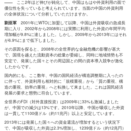
――
ここ2年ほど伸びが鈍化して、中国はもはや外資利用の面で
優位性を失っていると考えられています。当面の中国の外資利用
の全体状況について分析していただけますか。
劉亜軍
2001年にWTOに加盟して以降、中国は外資吸収の急成長
期に入り、2002年から2008年には実際に利用した外資の年間平均
増加幅が9.8%に達しました。しかし、2009年から2013年にはそれ
が6.9%にまで低下しました。
その原因を探ると、2008年の全世界的な金融危機の影響が甚大
で、国境を越えた流動資本の総量が委縮し、同時に地域情勢も不
安定で、発展した国々とその周辺国との間の資本導入競争が激化
したからです。
国内的にも、ここ数年、中国の国民経済が構造調整期に入ったの
に伴って、外資利用も相対的に「規模重視」から「質の重視、構
造の重視、効率の重視」へと転換して来ました。これは国民経済
発展の要求と態勢に符合しています。
全世界のFDI（対外直接投資）は2009年に33%も激減しました
が、中国での減少は13%です。2010年以降、中国が吸収した外資
は一貫して1100億ドル（約11兆円）以上と安定しています。
2013年には発展した国々への資金還流が増加するという状況下
で、中国が吸収した外資は2.3%増加し、1239億ドル（約12兆円）