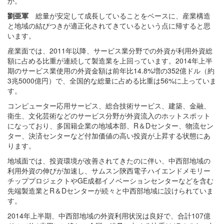
か。
劉亜軍
総量が安定して成長していることをベースに、産業構造
と地域の結びつきが適正化されてきているという点に帰すると思
います。
産業面では、2011年以降、サービス業分野での外資が利用外資総
額に占める比重が連続して製造業を上回っています。2014年上半
期のサービス業使用の外資金額は前年比14.8%増の352億ドル（約
3兆5000億円）で、全国的な総量に占める比重は56%に上っていま
す。
コンピューター応用サービス、総合技術サービス、建築、金融、
衛生、文化芸術などのサービス分野が外資流入のホットスポット
になっており、多国籍企業の地域本部、R＆Dセンター、物流セン
ター、決済センターなど付加価値の高い投資が上昇する状態にあ
ります。
地域面では、投資環境が改善されてきたのに伴い、中西部地域の
利用外資の伸びが加速し、サムスン陝西電子ハイエンドメモリー
チッププロジェクトやGE成都イノベーションセンターなどを含む
先端製造業とR＆Dセンターが続々と中西部地域に設けられていま
す。
2014年上半期、中西部地域の外資利用状況は良好で、合計107億