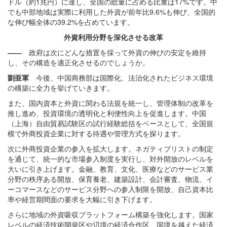
ドル（約1兆円）に達し、全国の総量に占める比重は17%です。中
でも中部地域は実際に利用した外資が前年比9.6%も伸び、全国的
な伸び幅全体の39.2%を占めています。
外資利用分野を深化させる改革
――
政府は次にどんな措置を採って外資の伸びの安定を維持
し、その構造を適正化させるのでしょうか。
劉亜軍
今後、中国商務部は国際化、法治化されたビジネス環境
の構築に全力を挙げていきます。
また、国内資本と外資に関わる法規を統一し、管理体制の改革を
推し進め、投資環境の透明化と利便性向上を促進します。中国
（上海）自由貿易試験区の試行経験総括をベースとして、全国規
模で外商投資企業に対する待遇や管理方式を探ります。
次に外商投資企業の参入を拡大します。ネガティブリストの制定
を通じて、統一的な市場参入制度を実行し、対外開放のレベルを
大いに引き上げます。金融、教育、文化、医療などのサービス業
分野の秩序ある開放、保育養老、建築設計、会計審査、物流、イ
ーコマースなどのサービス分野への参入制限を開放、自己資本比
率や経営期間面の要求を大幅に引き下げます。
さらに地域の外資吸収プラットフォーム構築を強化します。国家
レベルの経済技術開発区や辺境の経済合作区、国境を越えた経済