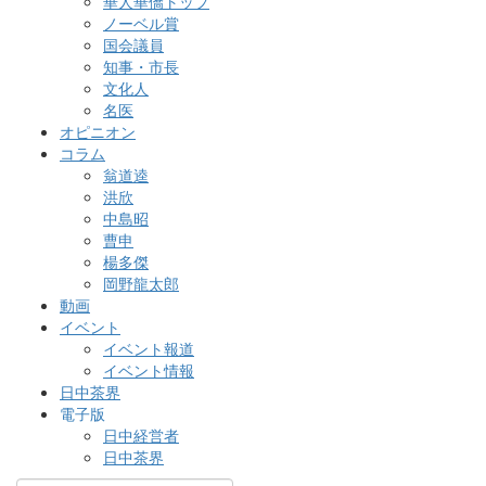
華人華僑トップ
ノーベル賞
国会議員
知事・市長
文化人
名医
オピニオン
コラム
翁道逵
洪欣
中島昭
曹申
楊多傑
岡野龍太郎
動画
イベント
イベント報道
イベント情報
日中茶界
電子版
日中経営者
日中茶界