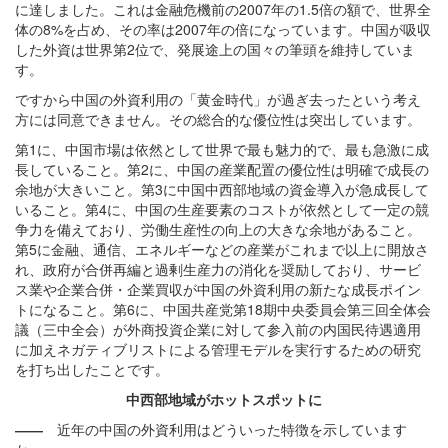
に達しました。これは金融危機前の2007年の1.5倍の額で、世界全
体の8%を占め、その率は2007年の倍になっています。中国が吸収
した外資は世界第2位で、発展途上の国々の筆頭を維持していま
す。
ですから中国の外資利用の「黄金時代」が過ぎ去ったという考え
方には同意できません。その総合的な優位性は突出しています。
第1に、中国市場は依然として世界で最も魅力的で、最も急激に成
長していること。第2に、中国の産業配置の優位性は明確で成長の
余地が大きいこと。第3に中国中西部地域の資金導入が急成長して
いること。第4に、中国の生産要素のコストが依然として一定の競
争力を備えており、労働生産性の向上の大きな余地があること。
第5に金融、通信、エネルギーなどの産業がこれまで以上に開放さ
れ、政府が合併再編と過剰生産力の消化を奨励しており、サービ
ス業や企業合併・企業買収が中国の外資利用の新たな成長ポイン
トになること。第6に、中国共産党第18期中央委員会第三回全体会
議（三中全会）が外商投資企業に対して参入前の内国民待遇適用
に加えネガティブリストによる管理モデルを実行するための研究
を打ち出したことです。
中西部地域がホットスポットに
――
近年の中国の外資利用はどういった特徴を示しています