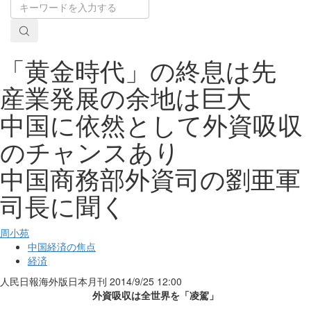
「黄金時代」の終息は先
産業発展の余地は巨大
中国に依然として外資吸収
のチャンスあり
中国商務部外資司の劉亜軍
司長に聞く
周小苑
中国経済の焦点
経済
人民日報海外版日本月刊
2014/9/25 12:00
外資吸収は全世界を「凌駕」